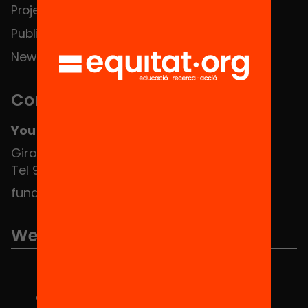
Projects
Publications and videos
News
Contact
You can find us at the Social HUB
Girona 34, interior 08010 Barcelona
Tel 934 588 700
fundacio@equitat.org
We are part of...