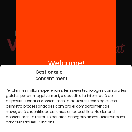
Welcome!
Social Media
Gestionar el
consentiment
Per oferir les millors experiències, fem servir tecnologies com ara les
TW
YTB
IG
FB
IN
galetes per emmagatzemar i/o accedir a la informació del
dispositiu. Donar el consentiment a aquestes tecnologies ens
permetrà processar dades com ara el comportament de
navegació o identificadors únics en aquest lloc. No donar el
consentiment o retirar-lo pot afectar negativament determinades
Legal Notice
Cookie Policy
característiques i funcions.