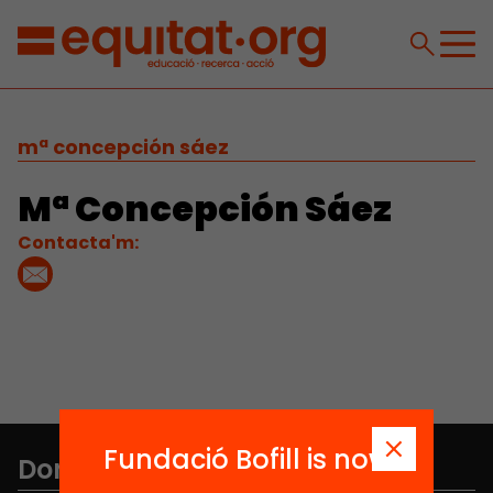
mª concepción sáez
Mª Concepción Sáez
Contacta'm:
Fundació Bofill is now
Don't miss anything.