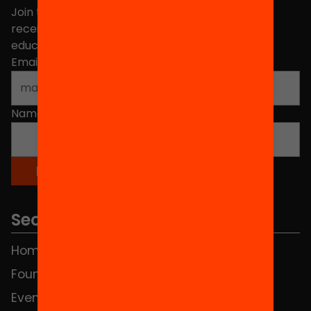
Join the more than 40,000 people who already
receive news about initiatives and projects for
educational change in Catalonia.
Email address
*
Name
*
Sections
Home
FAQS
Foundation
HUB Social
Events
Contact