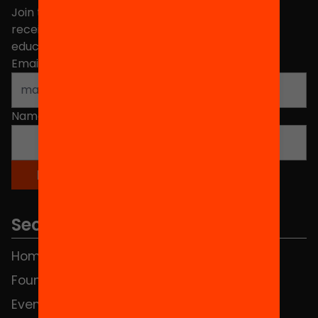
Join the more than 40,000 people who already
receive news about initiatives and projects for
educational change in Catalonia.
Email address
*
Name
*
Sections
Home
FAQS
Foundation
HUB Social
Events
Contact