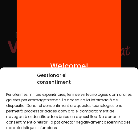
Welcome!
Social Media
Gestionar el
consentiment
Per oferir les millors experiències, fem servir tecnologies com ara les
TW
YTB
IG
FB
IN
galetes per emmagatzemar i/o accedir a la informació del
dispositiu. Donar el consentiment a aquestes tecnologies ens
permetrà processar dades com ara el comportament de
navegació o identificadors únics en aquest lloc. No donar el
consentiment o retirar-lo pot afectar negativament determinades
Legal Notice
Cookie Policy
característiques i funcions.