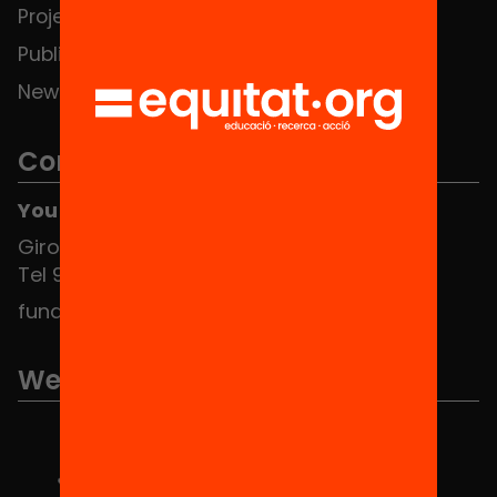
Projects
Publications and videos
News
Contact
You can find us at the Social HUB
Girona 34, interior 08010 Barcelona
Tel 934 588 700
fundacio@equitat.org
We are part of...