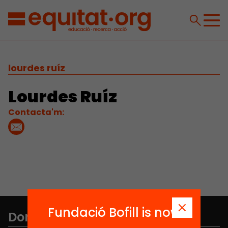
lourdes ruíz
Lourdes Ruíz
Contacta'm:
Fundació Bofill is now
Don't miss anything.