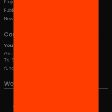
Projects
Publications and videos
News
Contact
You can find us at the Social HUB
Girona 34, interior 08010 Barcelona
Tel 934 588 700
fundacio@equitat.org
We are part of...