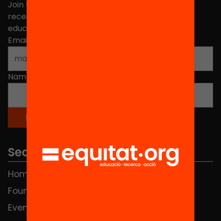
Join the more than 40,000 people who already
receive news about initiatives and projects for
educational change in Catalonia.
Email address
*
Name
*
Sections
Home
FAQS
Foundation
HUB Social
Events
Contact