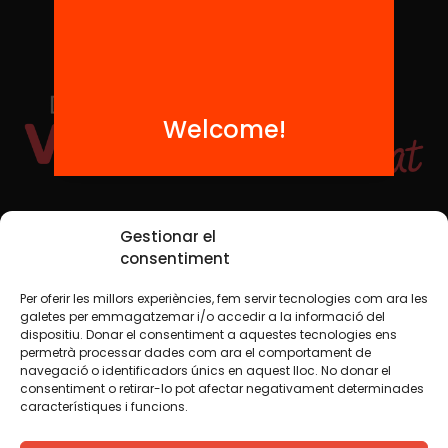
Welcome!
Social Media
Gestionar el
consentiment
Per oferir les millors experiències, fem servir tecnologies com ara les
TW
YTB
IG
FB
IN
galetes per emmagatzemar i/o accedir a la informació del
dispositiu. Donar el consentiment a aquestes tecnologies ens
permetrà processar dades com ara el comportament de
navegació o identificadors únics en aquest lloc. No donar el
consentiment o retirar-lo pot afectar negativament determinades
Legal Notice
Cookie Policy
característiques i funcions.
We believe that knowledge should be shared. That is why