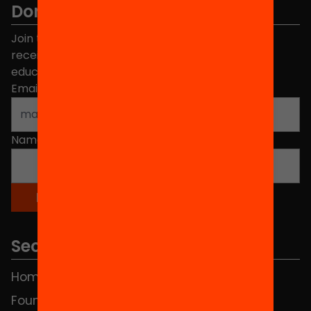
Don't miss anything.
Join the more than 40,000 people who already
receive news about initiatives and projects for
educational change in Catalonia.
Email address
*
Name
*
Sections
Home
FAQS
Foundation
HUB Social