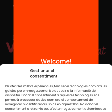
Welcome!
Social Media
Gestionar el
consentiment
Per oferir les millors experiències, fem servir tecnologies com ara les
TW
YTB
IG
FB
IN
galetes per emmagatzemar i/o accedir a la informació del
dispositiu. Donar el consentiment a aquestes tecnologies ens
permetrà processar dades com ara el comportament de
navegació o identificadors únics en aquest lloc. No donar el
consentiment o retirar-lo pot afectar negativament determinades
Legal Notice
Cookie Policy