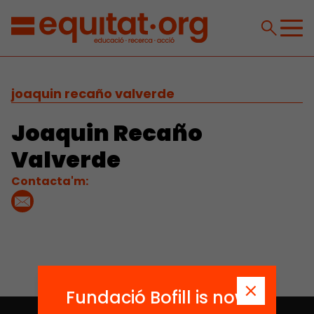
joaquin recaño valverde
Joaquin Recaño
Valverde
Contacta'm:
Fundació Bofill is now