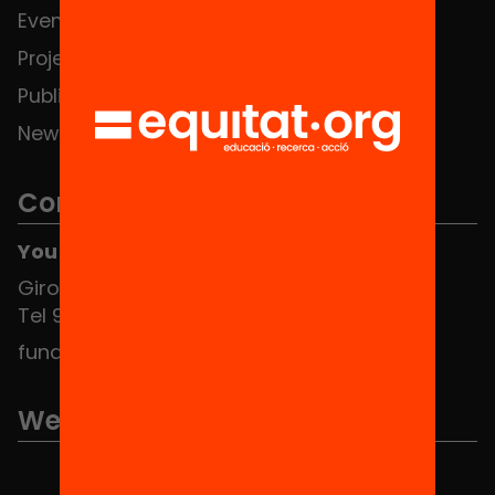
Events
Contact
Projects
Publications and videos
News
Contact
You can find us at the Social HUB
Girona 34, interior 08010 Barcelona
Tel 934 588 700
fundacio@equitat.org
We are part of...