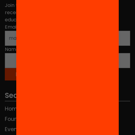
Join the more than 40,000 people who already
receive news about initiatives and projects for
educational change in Catalonia.
Email address
*
Name
*
Sections
Home
FAQS
Foundation
HUB Social
Events
Contact