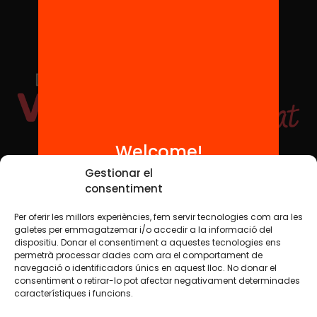
Welcome!
Social Media
Gestionar el
consentiment
Per oferir les millors experiències, fem servir tecnologies com ara les
TW
YTB
IG
FB
IN
galetes per emmagatzemar i/o accedir a la informació del
dispositiu. Donar el consentiment a aquestes tecnologies ens
permetrà processar dades com ara el comportament de
navegació o identificadors únics en aquest lloc. No donar el
consentiment o retirar-lo pot afectar negativament determinades
Legal Notice
Cookie Policy
característiques i funcions.