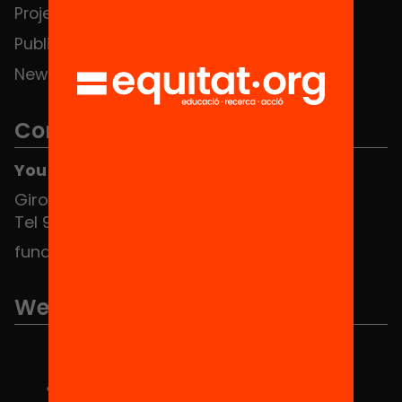
Projects
Publications and videos
News
Contact
You can find us at the Social HUB
Girona 34, interior 08010 Barcelona
Tel 934 588 700
fundacio@equitat.org
We are part of...