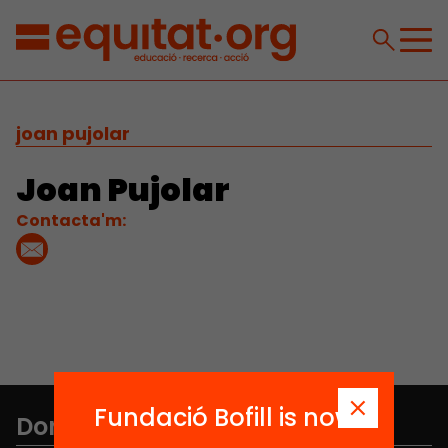
joan pujolar
Joan Pujolar
Contacta'm:
Fundació Bofill is now
Don't miss anything.