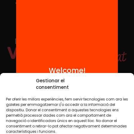
Welcome!
Social Media
Gestionar el
consentiment
Per oferir les millors experiències, fem servir tecnologies com ara les
TW
YTB
IG
FB
IN
galetes per emmagatzemar i/o accedir a la informació del
dispositiu. Donar el consentiment a aquestes tecnologies ens
permetrà processar dades com ara el comportament de
navegació o identificadors únics en aquest lloc. No donar el
consentiment o retirar-lo pot afectar negativament determinades
Legal Notice
Cookie Policy
característiques i funcions.