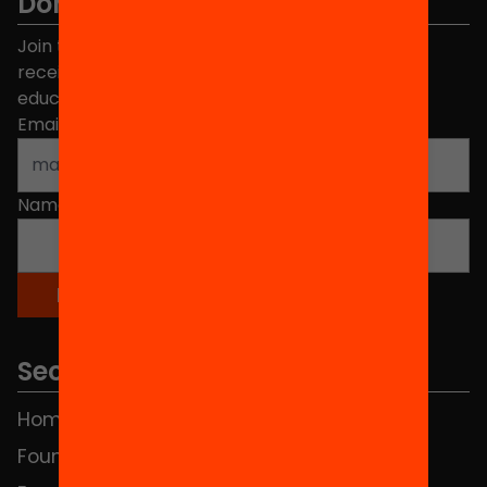
Don't miss anything.
Join the more than 40,000 people who already
receive news about initiatives and projects for
educational change in Catalonia.
Email address
*
Name
*
Sections
Home
FAQS
Foundation
HUB Social