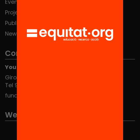
Events
Contact
Projects
Publications and videos
News
Contact
You can find us at the Social HUB
Girona 34, interior 08010 Barcelona
Tel 934 588 700
fundacio@equitat.org
We are part of...