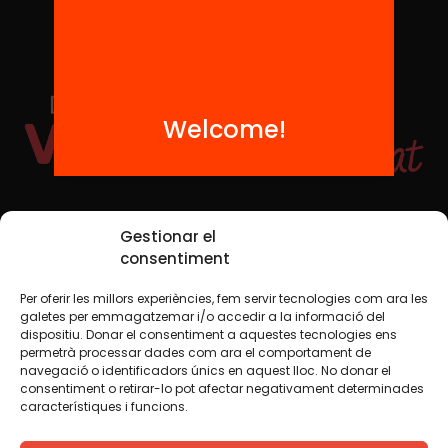
Welcome!
Social Media
Gestionar el
consentiment
Per oferir les millors experiències, fem servir tecnologies com ara les
TW
YTB
IG
FB
IN
galetes per emmagatzemar i/o accedir a la informació del
dispositiu. Donar el consentiment a aquestes tecnologies ens
permetrà processar dades com ara el comportament de
navegació o identificadors únics en aquest lloc. No donar el
consentiment o retirar-lo pot afectar negativament determinades
Legal Notice
Cookie Policy
característiques i funcions.
We believe that knowledge should be shared. That is why