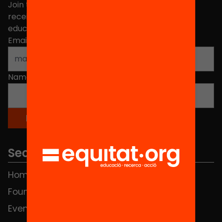
Join the more than 40,000 people who already
receive news about initiatives and projects for
educational change in Catalonia.
Email address
*
Name
*
Sections
Home
FAQS
Foundation
HUB Social
Events
Contact