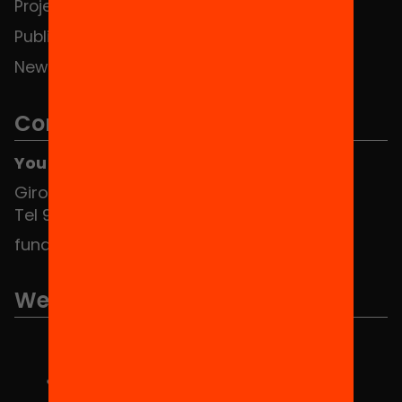
Projects
Publications and videos
News
Contact
You can find us at the Social HUB
Girona 34, interior 08010 Barcelona
Tel 934 588 700
fundacio@equitat.org
We are part of...