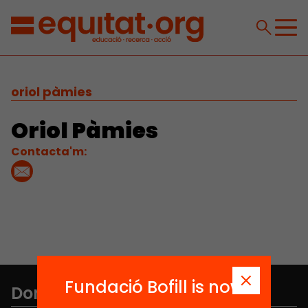
oriol pàmies
Oriol Pàmies
Contacta'm:
Fundació Bofill is now
Don't miss anything.