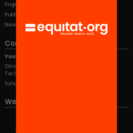
Projects
Publications and videos
News
Contact
You can find us at the Social HUB
Girona 34, interior 08010 Barcelona
Tel 934 588 700
fundacio@equitat.org
We are part of...