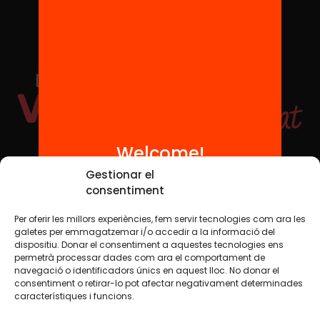
Welcome!
Social Media
Gestionar el
consentiment
Per oferir les millors experiències, fem servir tecnologies com ara les
TW
YTB
IG
FB
IN
galetes per emmagatzemar i/o accedir a la informació del
dispositiu. Donar el consentiment a aquestes tecnologies ens
permetrà processar dades com ara el comportament de
navegació o identificadors únics en aquest lloc. No donar el
consentiment o retirar-lo pot afectar negativament determinades
Legal Notice
Cookie Policy
característiques i funcions.