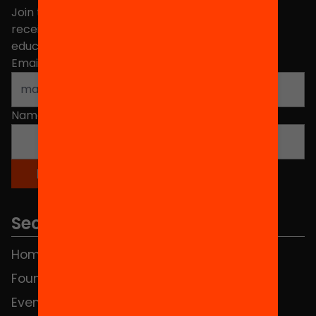
Join the more than 40,000 people who already
receive news about initiatives and projects for
educational change in Catalonia.
Email address
*
Name
*
Sections
Home
FAQS
Foundation
HUB Social
Events
Contact