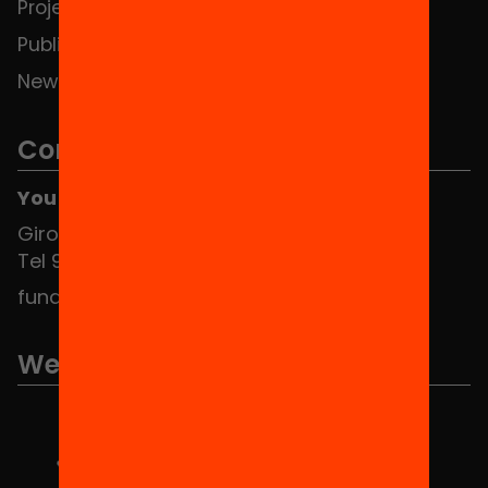
Projects
Publications and videos
News
Contact
You can find us at the Social HUB
Girona 34, interior 08010 Barcelona
Tel 934 588 700
fundacio@equitat.org
We are part of...