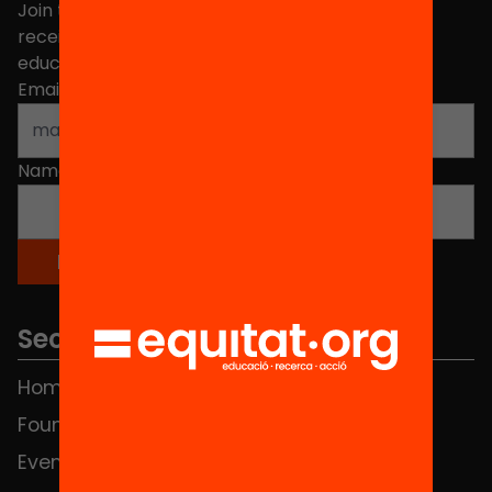
Join the more than 40,000 people who already
receive news about initiatives and projects for
educational change in Catalonia.
Email address
*
Name
*
Sections
Home
FAQS
Foundation
HUB Social
Events
Contact