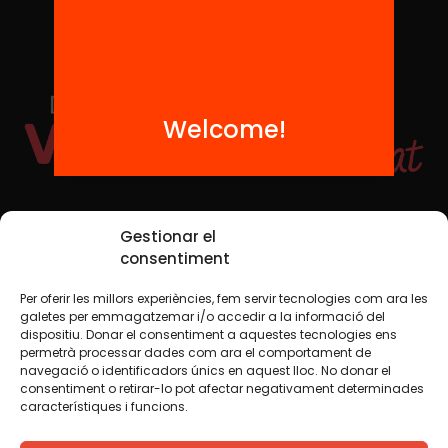
Welcome!
Social Media
Gestionar el
consentiment
Per oferir les millors experiències, fem servir tecnologies com ara les
TW
YTB
IG
FB
IN
galetes per emmagatzemar i/o accedir a la informació del
dispositiu. Donar el consentiment a aquestes tecnologies ens
permetrà processar dades com ara el comportament de
navegació o identificadors únics en aquest lloc. No donar el
consentiment o retirar-lo pot afectar negativament determinades
Legal Notice
Cookie Policy
característiques i funcions.
We believe that knowledge should be shared. That is why