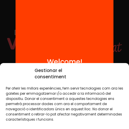
Welcome!
Social Media
Gestionar el
consentiment
Per oferir les millors experiències, fem servir tecnologies com ara les
TW
YTB
IG
FB
IN
galetes per emmagatzemar i/o accedir a la informació del
dispositiu. Donar el consentiment a aquestes tecnologies ens
permetrà processar dades com ara el comportament de
navegació o identificadors únics en aquest lloc. No donar el
consentiment o retirar-lo pot afectar negativament determinades
Legal Notice
Cookie Policy
característiques i funcions.