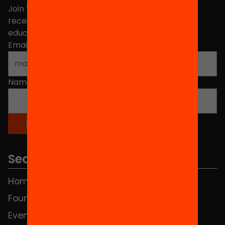
Join the more than 40,000 people who already
receive news about initiatives and projects for
educational change in Catalonia.
Email address
*
Name
*
Sections
Home
FAQS
Foundation
HUB Social
Events
Contact