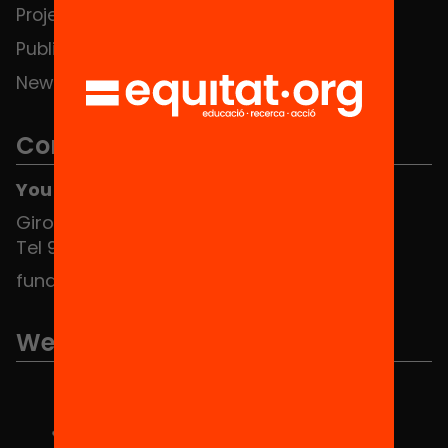
Projects
Publications and videos
News
Contact
You can find us at the Social HUB
Girona 34, interior 08010 Barcelona
Tel 934 588 700
fundacio@equitat.org
We are part of...