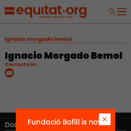
ignacio morgado bemol
Ignacio Morgado Bemol
Contacta'm:
Fundació Bofill is now
Don't miss anything.