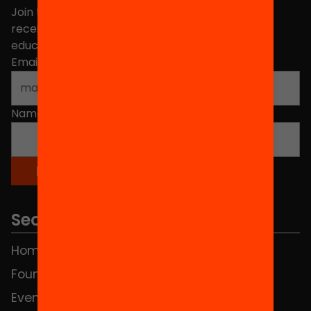
Join the more than 40,000 people who already
receive news about initiatives and projects for
educational change in Catalonia.
Email address
*
Name
*
Sections
Home
FAQS
Foundation
HUB Social
Events
Contact