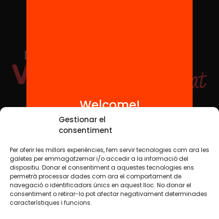
Welcome!
Social Media
Gestionar el
consentiment
Per oferir les millors experiències, fem servir tecnologies com ara les
TW
YTB
IG
FB
IN
galetes per emmagatzemar i/o accedir a la informació del
dispositiu. Donar el consentiment a aquestes tecnologies ens
permetrà processar dades com ara el comportament de
navegació o identificadors únics en aquest lloc. No donar el
consentiment o retirar-lo pot afectar negativament determinades
Legal Notice
Cookie Policy
característiques i funcions.