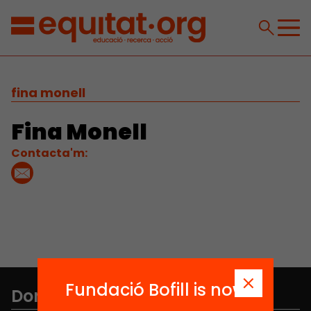
fina monell
Fina Monell
Contacta'm:
Fundació Bofill is now
Don't miss anything.