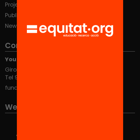
Projects
Publications and videos
News
Contact
You can find us at the Social HUB
Girona 34, interior 08010 Barcelona
Tel 934 588 700
fundacio@equitat.org
We are part of...