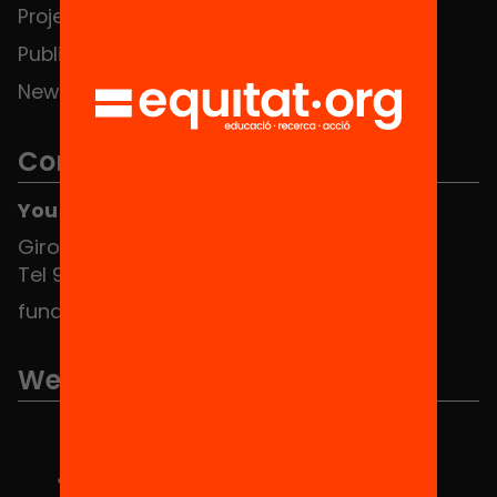
Projects
Publications and videos
News
Contact
You can find us at the Social HUB
Girona 34, interior 08010 Barcelona
Tel 934 588 700
fundacio@equitat.org
We are part of...