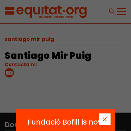
santiago mir puig
Santiago Mir Puig
Contacta'm:
Fundació Bofill is now
Don't miss anything.