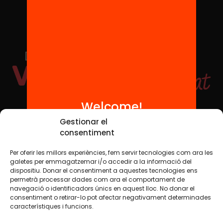
Welcome!
Social Media
Gestionar el
consentiment
Per oferir les millors experiències, fem servir tecnologies com ara les
TW
YTB
IG
FB
IN
galetes per emmagatzemar i/o accedir a la informació del
dispositiu. Donar el consentiment a aquestes tecnologies ens
permetrà processar dades com ara el comportament de
navegació o identificadors únics en aquest lloc. No donar el
consentiment o retirar-lo pot afectar negativament determinades
Legal Notice
Cookie Policy
característiques i funcions.