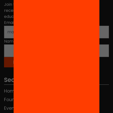
Join the more than 40,000 people who already
receive news about initiatives and projects for
educational change in Catalonia.
Email address
*
Name
*
Sections
Home
FAQS
Foundation
HUB Social
Events
Contact