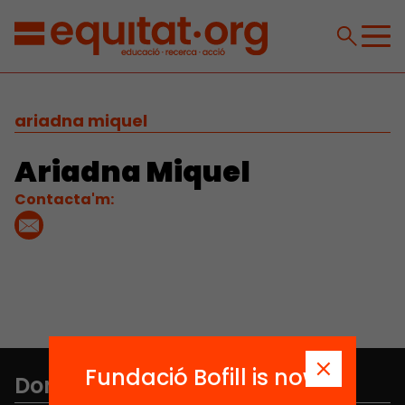
ariadna miquel
Ariadna Miquel
Contacta'm:
Fundació Bofill is now
Don't miss anything.