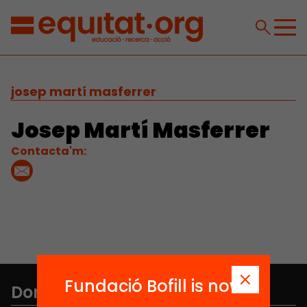
josep martí masferrer
Josep Martí Masferrer
Contacta'm:
Fundació Bofill is now
Don't miss anything.