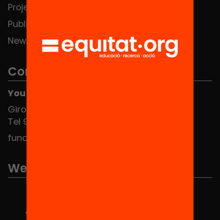
Projects
Publications and videos
News
Contact
You can find us at the Social HUB
Girona 34, interior 08010 Barcelona
Tel 934 588 700
fundacio@equitat.org
We are part of...