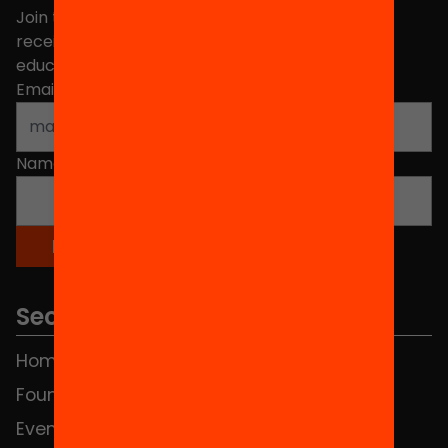
Join the more than 40,000 people who already
receive news about initiatives and projects for
educational change in Catalonia.
Email address
*
Name
*
Sections
Home
FAQS
Foundation
HUB Social
Events
Contact