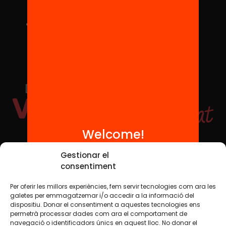
Welcome!
Social Media
Gestionar el
consentiment
Per oferir les millors experiències, fem servir tecnologies com ara les
TW
YTB
IG
FB
IN
galetes per emmagatzemar i/o accedir a la informació del
dispositiu. Donar el consentiment a aquestes tecnologies ens
permetrà processar dades com ara el comportament de
navegació o identificadors únics en aquest lloc. No donar el