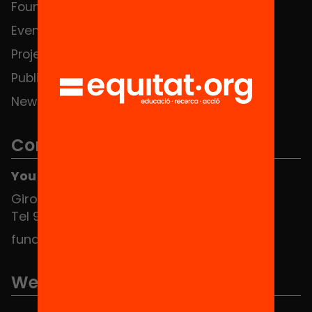
Foundation
HUB Social
Events
Contact
Projects
Publications and videos
News
Contact
You can find us at the Social HUB
Girona 34, interior 08010 Barcelona
Tel 934 588 700
fundacio@equitat.org
We are part of...