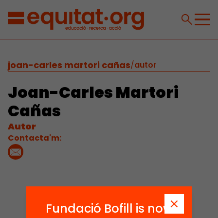
joan-carles martori cañas
/
autor
Joan-Carles Martori
Cañas
Autor
Contacta'm:
Fundació Bofill is now