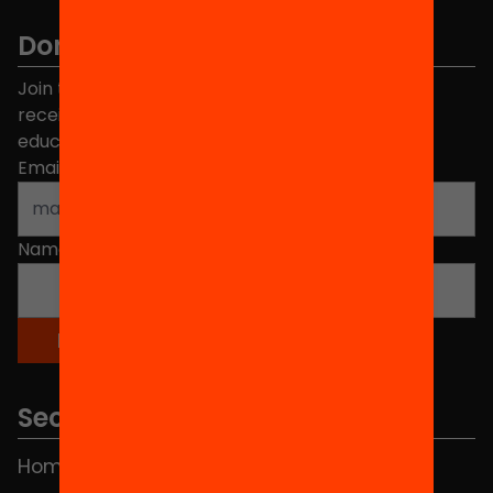
Don't miss anything.
Join the more than 40,000 people who already
receive news about initiatives and projects for
educational change in Catalonia.
Email address
*
Name
*
Sections
Home
FAQS