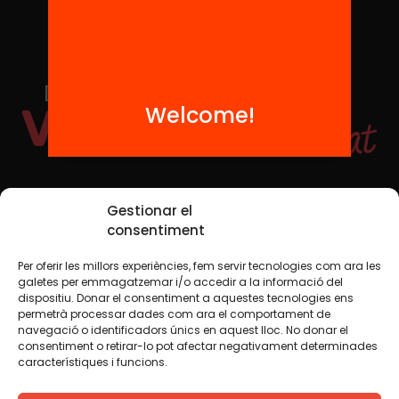
Welcome!
Social Media
Gestionar el
consentiment
Per oferir les millors experiències, fem servir tecnologies com ara les
TW
YTB
IG
FB
IN
galetes per emmagatzemar i/o accedir a la informació del
dispositiu. Donar el consentiment a aquestes tecnologies ens
permetrà processar dades com ara el comportament de
navegació o identificadors únics en aquest lloc. No donar el
consentiment o retirar-lo pot afectar negativament determinades
Legal Notice
Cookie Policy
característiques i funcions.
We believe that knowledge should be shared. That is why