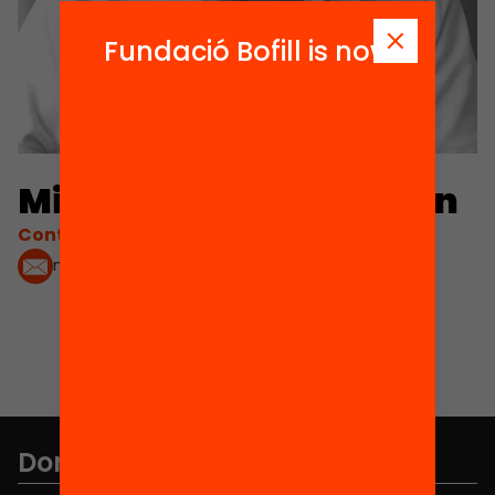
Fundació Bofill is now
Miquel Martínez Martín
Contacta'm:
miquelmartinez@ub.edu
Don't miss anything.