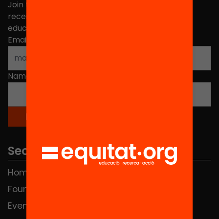
Join the more than 40,000 people who already
receive news about initiatives and projects for
educational change in Catalonia.
Email address
*
Name
*
Sections
Home
FAQS
Foundation
HUB Social
Events
Contact