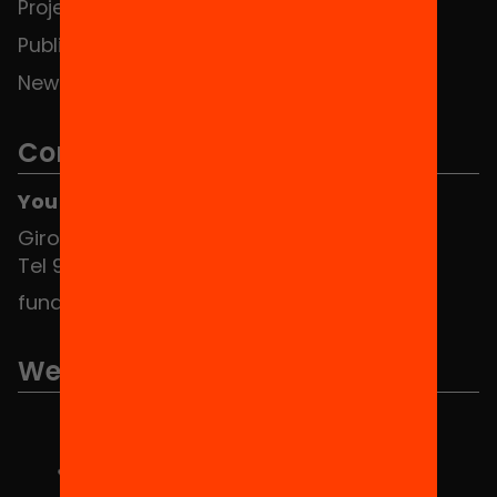
Projects
Publications and videos
News
Contact
You can find us at the Social HUB
Girona 34, interior 08010 Barcelona
Tel 934 588 700
fundacio@equitat.org
We are part of...