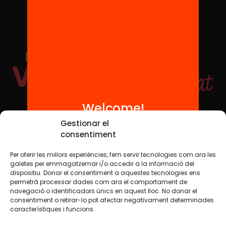
Welcome!
Social Media
Gestionar el
consentiment
Per oferir les millors experiències, fem servir tecnologies com ara les
TW
YTB
IG
FB
IN
galetes per emmagatzemar i/o accedir a la informació del
dispositiu. Donar el consentiment a aquestes tecnologies ens
permetrà processar dades com ara el comportament de
navegació o identificadors únics en aquest lloc. No donar el
consentiment o retirar-lo pot afectar negativament determinades
Legal Notice
Cookie Policy
característiques i funcions.