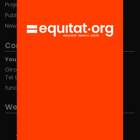
Projects
Publications and videos
News
Contact
You can find us at the Social HUB
Girona 34, interior 08010 Barcelona
Tel 934 588 700
fundacio@equitat.org
We are part of...