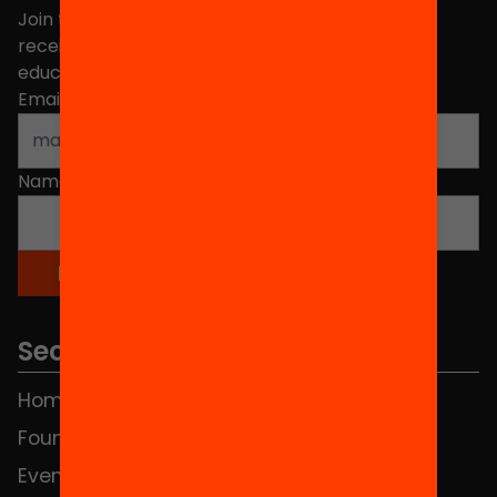
Join the more than 40,000 people who already
receive news about initiatives and projects for
educational change in Catalonia.
Email address
*
Name
*
Sections
Home
FAQS
Foundation
HUB Social
Events
Contact