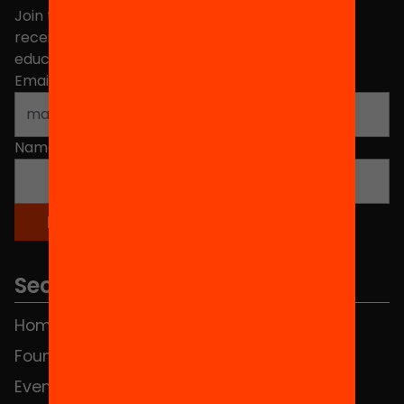
Join the more than 40,000 people who already
receive news about initiatives and projects for
educational change in Catalonia.
Email address
*
Name
*
Sections
Home
FAQS
Foundation
HUB Social
Events
Contact