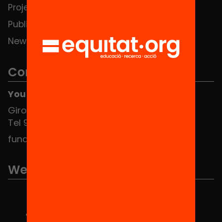
Projects
Publications and videos
News
Contact
You can find us at the Social HUB
Girona 34, interior 08010 Barcelona
Tel 934 588 700
fundacio@equitat.org
We are part of...