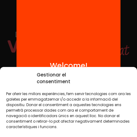
Welcome!
Social Media
Gestionar el
consentiment
Per oferir les millors experiències, fem servir tecnologies com ara les
TW
YTB
IG
FB
IN
galetes per emmagatzemar i/o accedir a la informació del
dispositiu. Donar el consentiment a aquestes tecnologies ens
permetrà processar dades com ara el comportament de
navegació o identificadors únics en aquest lloc. No donar el
consentiment o retirar-lo pot afectar negativament determinades
Legal Notice
Cookie Policy
característiques i funcions.