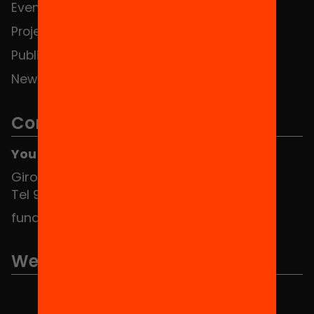
Events
Contact
Projects
Publications and videos
News
Contact
You can find us at the Social HUB
Girona 34, interior 08010 Barcelona
Tel 934 588 700
fundacio@equitat.org
We are part of...