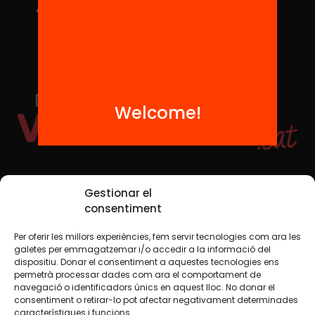
Welcome!
Social Media
Gestionar el
consentiment
Per oferir les millors experiències, fem servir tecnologies com ara les
TW
YTB
IG
FB
IN
galetes per emmagatzemar i/o accedir a la informació del
dispositiu. Donar el consentiment a aquestes tecnologies ens
permetrà processar dades com ara el comportament de
navegació o identificadors únics en aquest lloc. No donar el
consentiment o retirar-lo pot afectar negativament determinades
Legal Notice
Cookie Policy
característiques i funcions.