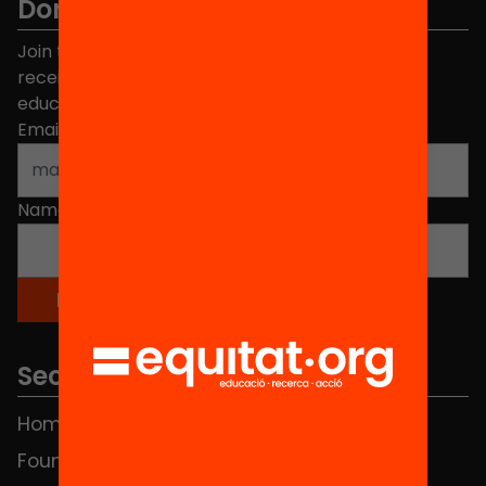
Don't miss anything.
Join the more than 40,000 people who already
receive news about initiatives and projects for
educational change in Catalonia.
Email address
*
Name
*
Sections
Home
FAQS
Foundation
HUB Social