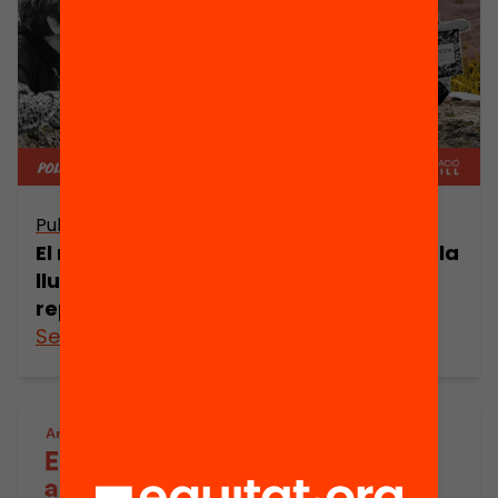
Publicació
El rol de la programació de l’oferta en la
lluita contra la segregació escolar:
reptes i oportunitats
See more