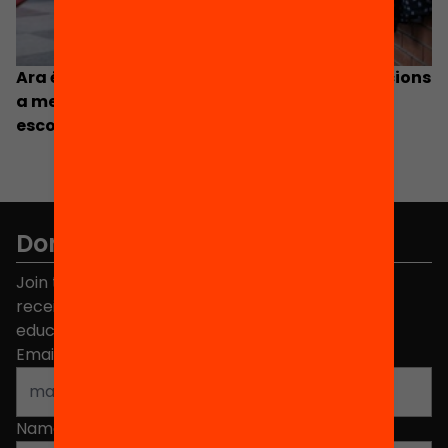
Ara és el torn dels municipis: de bones intencions
a mesures efectives contra la segregació
escolar
Don't miss anything.
Join the more than 40,000 people who already
receive news about initiatives and projects for
educational change in Catalonia.
Email address
*
Name
*