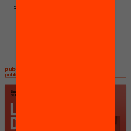
2
Publications and
Projects
videos
1
News
publications and videos
/
publicacions i vídeos relacionats