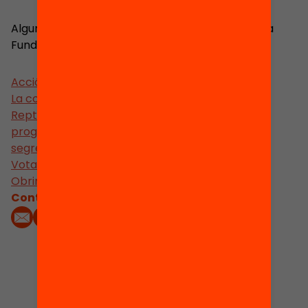
Algunes projectes en què he estat implicada a la
Fundació són els següents:
Acció contra la Segregació
La concertada a debat
Reptes de l’Educació a Catalunya: El rol de la
programació de l’oferta en la lluita contra la
segregació escolar: reptes i oportunitats
Vota Educació
Obrim Educació
Contacta'm:
4