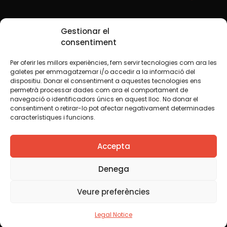
Social Media
Gestionar el
consentiment
Per oferir les millors experiències, fem servir tecnologies com ara les
TW
YTB
IG
FB
IN
galetes per emmagatzemar i/o accedir a la informació del
dispositiu. Donar el consentiment a aquestes tecnologies ens
permetrà processar dades com ara el comportament de
navegació o identificadors únics en aquest lloc. No donar el
consentiment o retirar-lo pot afectar negativament determinades
Legal Notice
Cookie Policy
característiques i funcions.
We believe that knowledge should be shared. That is why
Accepta
we use a Creative Commons license, unless otherwise
indicated in any material. We encourage you to copy,
redistribute, remix or transform and create your own
Denega
content from this website, for any purpose, including
commercial. We only ask that you acknowledge the
Veure preferències
authorship of the original creation.
Legal Notice