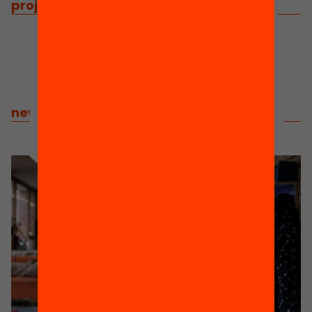
projects
/
related projects
news
/
related news