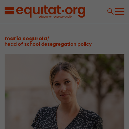
maría segurola
/
head of school desegregation policy