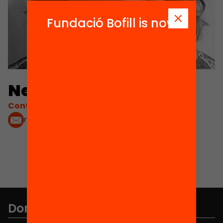
Fundació Bofill is now
Neus Lorenzo Galés
Contacta'm:
nlorenzo@xtec.cat
Don't miss anything.