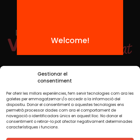
Welcome!
Social Media
Gestionar el
consentiment
Per oferir les millors experiències, fem servir tecnologies com ara les
TW
YTB
IG
FB
IN
galetes per emmagatzemar i/o accedir a la informació del
dispositiu. Donar el consentiment a aquestes tecnologies ens
permetrà processar dades com ara el comportament de
navegació o identificadors únics en aquest lloc. No donar el
consentiment o retirar-lo pot afectar negativament determinades
Legal Notice
Cookie Policy
característiques i funcions.
We believe that knowledge should be shared. That is why