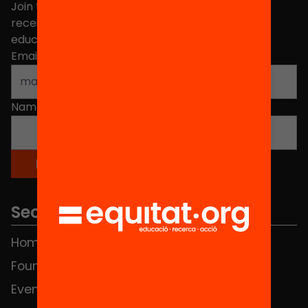
Join the more than 40,000 people who already
receive news about initiatives and projects for
educational change in Catalonia.
Email address
*
Name
*
Sections
Home
FAQS
Foundation
HUB Social
Events
Contact