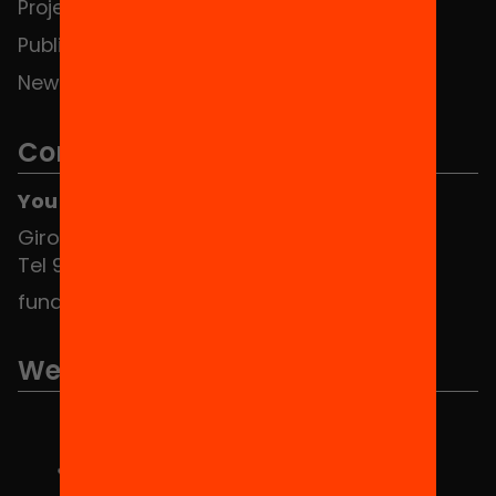
Projects
Publications and videos
News
Contact
You can find us at the Social HUB
Girona 34, interior 08010 Barcelona
Tel 934 588 700
fundacio@equitat.org
We are part of...