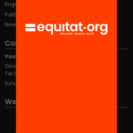
Projects
Publications and videos
News
Contact
You can find us at the Social HUB
Girona 34, interior 08010 Barcelona
Tel 934 588 700
fundacio@equitat.org
We are part of...