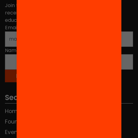
Join the more than 40,000 people who already
receive news about initiatives and projects for
educational change in Catalonia.
Email address
*
Name
*
Sections
Home
FAQS
Foundation
HUB Social
Events
Contact