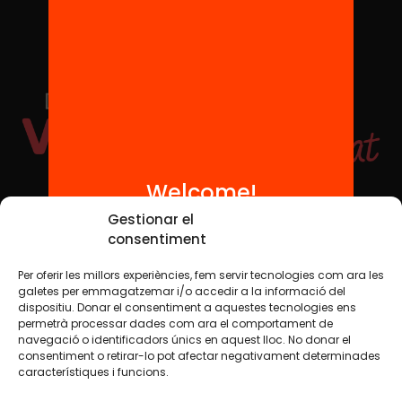
Welcome!
Social Media
Gestionar el
consentiment
Per oferir les millors experiències, fem servir tecnologies com ara les
TW
YTB
IG
FB
IN
galetes per emmagatzemar i/o accedir a la informació del
dispositiu. Donar el consentiment a aquestes tecnologies ens
permetrà processar dades com ara el comportament de
navegació o identificadors únics en aquest lloc. No donar el
consentiment o retirar-lo pot afectar negativament determinades
Legal Notice
Cookie Policy
característiques i funcions.