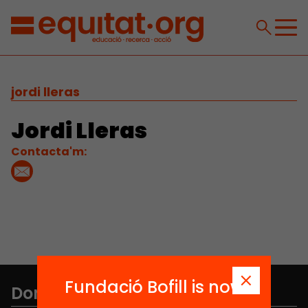
jordi lleras
Jordi Lleras
Contacta'm:
Fundació Bofill is now
Don't miss anything.