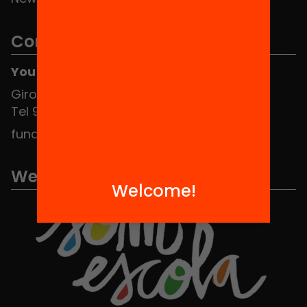
Contact
You can find us at the Social HUB
Girona 34, interior 08010 Barcelona
Tel 934 588 700
fundacio@equitat.org
We are part of...
Welcome!