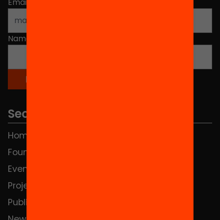
Email address
*
Name
*
Sections
Home
FAQS
Foundation
HUB Social
Events
Contact
Projects
Publications and videos
News