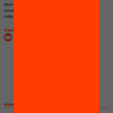
desconec o dels quals vull ampliar els meus
coneixements per tal de poder oferir sempre el
millor per al meu alumnat.
Contacta'm:
1
Events
events
/
related events