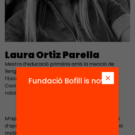
Laura Ortiz Parella
Mestra d’educació primària amb la menció de
llengües estrangeres. Actualment, treballant a
l’Escola l’Estació de Sant Feliu de Guíxols.
Fundació Bofill is now
Coordinadora digital de l’escola i formadora de
robòtica a docents.
M’apassiona tot allò que genera una experiència
d’aprenentatge vivencial i significativa. Per aquest
motiu, m’agrada formar-me en àmbits que