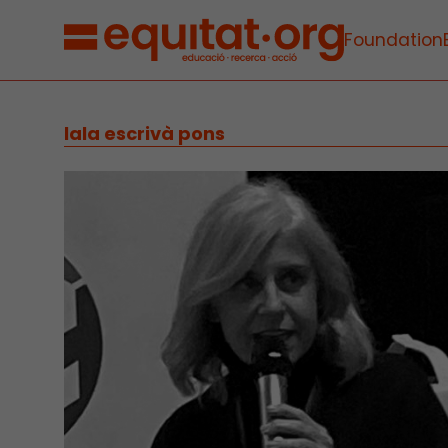
Foundation
lala escrivà pons