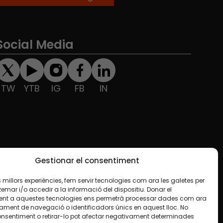
Social Media
TW
YTB
IG
FB
IN
Gestionar el consentiment
les millors experiències, fem servir tecnologies com ara les galetes per
ar i/o accedir a la informació del dispositiu. Donar el
nt a aquestes tecnologies ens permetrà processar dades com ara
ament de navegació o identificadors únics en aquest lloc. No
onsentiment o retirar-lo pot afectar negativament determinades