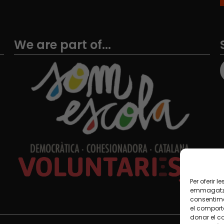
We are part of...
Per oferir 
emmagatzem
consentime
el comport
donar el c