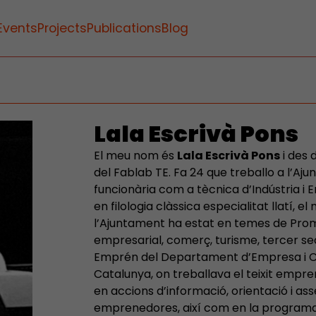
Events
Projects
Publications
Blog
Lala Escrivà Pons
El meu nom és
Lala Escrivà Pons
i des 
del Fablab TE. Fa 24 que treballo a l’A
funcionària com a tècnica d’Indústria i E
en filologia clàssica especialitat llatí, 
l’Ajuntament ha estat en temes de Promo
empresarial, comerç, turisme, tercer sec
Emprén del Departament d’Empresa i C
Catalunya, on treballava el teixit empr
en accions d’informació, orientació i a
emprenedores, així com en la programac