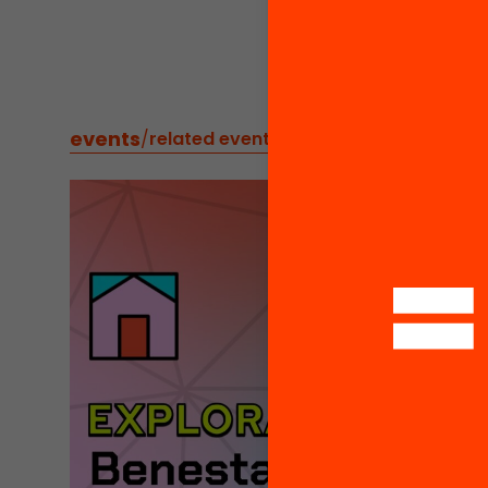
events
/
related events