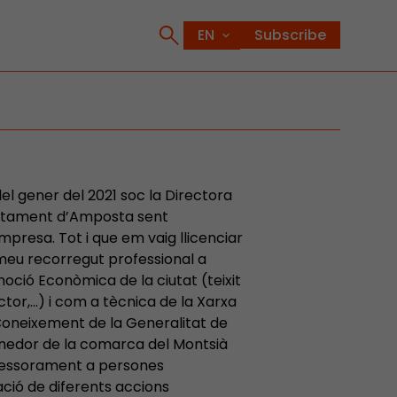
Subscribe
del gener del 2021 soc la Directora
juntament d’Amposta sent
mpresa. Tot i que em vaig llicenciar
el meu recorregut professional a
ció Econòmica de la ciutat (teixit
tor,…) i com a tècnica de la Xarxa
oneixement de la Generalitat de
enedor de la comarca del Montsià
ssessorament a persones
ió de diferents accions