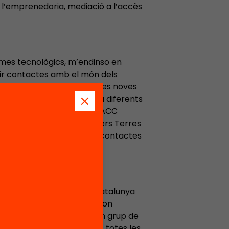
e l’emprenedoria, mediació a l’accès
emes tecnològics, m’endinso en
ir contactes amb el món dels
4.0, etapa on em formo en les noves
igital. Em vaig presentar a diferents
eguint el Dream Prize al RACC
ganitzar la I Trobada makers Terres
 comunitat maker i establir contactes
t de la Generalitat de Catalunya
 part del «Boston Innovation
sar de primera mà amb un grup de
ducació de tot Catalunya, totes les