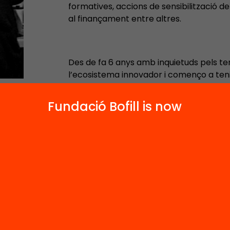
formatives, accions de sensibilització d
al finançament entre altres.
Des de fa 6 anys amb inquietuds pels t
l’ecosistema innovador i començo a ten
Fablabs, la cultura maker, la indústria 
metodologies i eines d’innovació social d
Fundació Bofill is now
hackatons d’innovació disruptiva acons
Innovation Challenge l’any 2018. Vaig or
de l’Ebre 2019 per donar visibilitat a la
i sinèrgies entre tots ells.
El Departament d’Empresa i Coneixemen
em va seleccionar l’any 2019 per formar
Ecosystem Seminar» on vaig poder cop
persones del sector emprenedor i de l’e