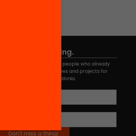
Don't miss anything.
Join the more than 40,000 people who already
eceive news about initiatives and projects for
educational change in Catalonia.
Email address
*
Name
*