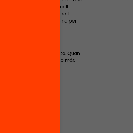
ògica a nivell mundial. Aquell
 a Terres de l’Ebre hi ha molt
traure. El fablab TE és l’eina per
dora i actitud no me’n falta. Quan
’aconseguir, encara hi poso més