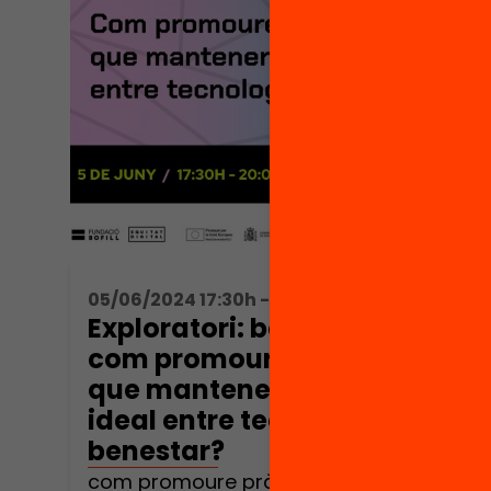
05/06/2024 17:30h - 20:30h
Exploratori: benestar digital,
com promoure pràctiques
que mantenen l’equilibri
ideal entre tecnologia i
benestar?
com promoure pràctiques que