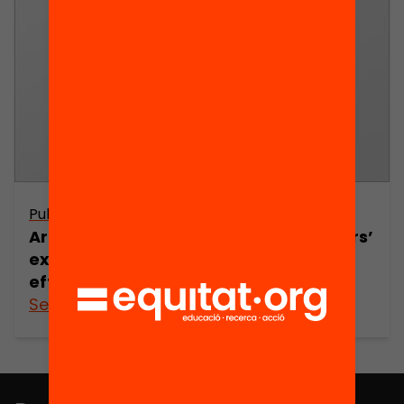
Publicació
Are programmes dealing with teachers’
expectations for their students
effective?
See more