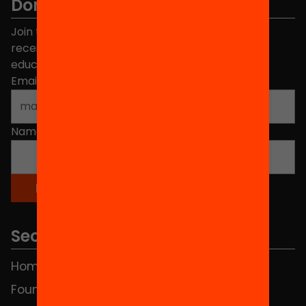
Don't miss anything.
Join the more than 40,000 people who already
receive news about initiatives and projects for
educational change in Catalonia.
Email address
*
Name
*
Sections
Home
FAQS
Foundation
HUB Social