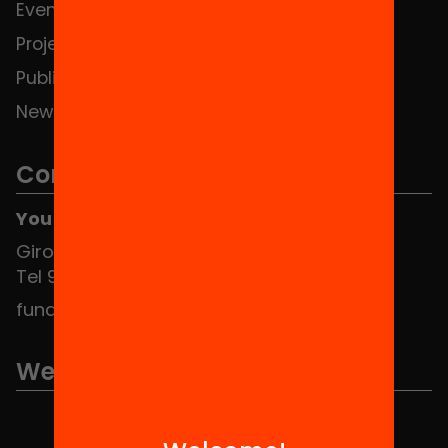
Events
Contact
Projects
Publications and videos
News
Contact
You can find us at the Social HUB
Girona 34, interior 08010 Barcelona
Tel 934 588 700
fundacio@equitat.org
We are part of...