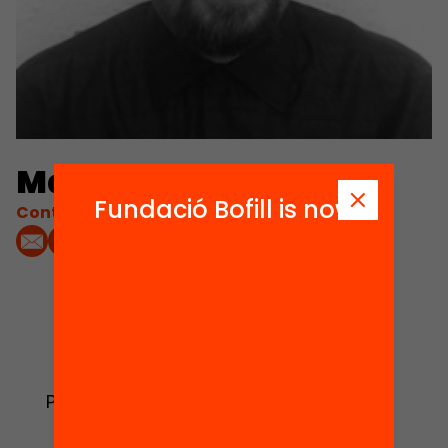
Marc Lafuente
Fundació Bofill is now
Contacta'm:
1
Publications and
videos