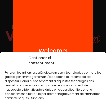
Welcome!
Social Media
Gestionar el
consentiment
Per oferir les millors experiències, fem servir tecnologies com ara les
TW
YTB
IG
FB
IN
galetes per emmagatzemar i/o accedir a la informació del
dispositiu. Donar el consentiment a aquestes tecnologies ens
permetrà processar dades com ara el comportament de
navegació o identificadors únics en aquest lloc. No donar el
consentiment o retirar-lo pot afectar negativament determinades
Legal Notice
Cookie Policy
característiques i funcions.