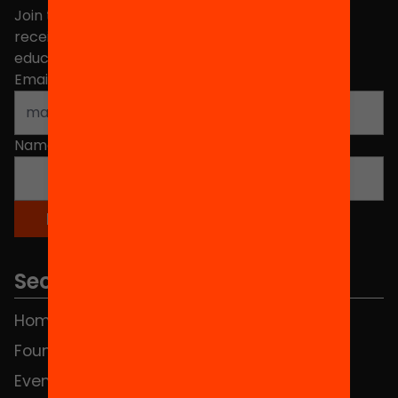
Join the more than 40,000 people who already
receive news about initiatives and projects for
educational change in Catalonia.
Email address
*
Name
*
Sections
Home
FAQS
Foundation
HUB Social
Events
Contact