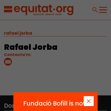
rafael jorba
Rafael Jorba
Contacta'm:
Fundació Bofill is now
Don't miss anything.