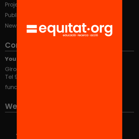
Projects
Publications and videos
News
Contact
You can find us at the Social HUB
Girona 34, interior 08010 Barcelona
Tel 934 588 700
fundacio@equitat.org
We are part of...