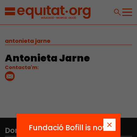
antonieta jarne
Antonieta Jarne
Contacta'm:
Fundació Bofill is now
Don't miss anything.