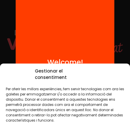
Welcome!
Social Media
Gestionar el
consentiment
Per oferir les millors experiències, fem servir tecnologies com ara les
TW
YTB
IG
FB
IN
galetes per emmagatzemar i/o accedir a la informació del
dispositiu. Donar el consentiment a aquestes tecnologies ens
permetrà processar dades com ara el comportament de
navegació o identificadors únics en aquest lloc. No donar el
consentiment o retirar-lo pot afectar negativament determinades
Legal Notice
Cookie Policy
característiques i funcions.