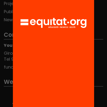
Projects
Publications and videos
News
Contact
You can find us at the Social HUB
Girona 34, interior 08010 Barcelona
Tel 934 588 700
fundacio@equitat.org
We are part of...