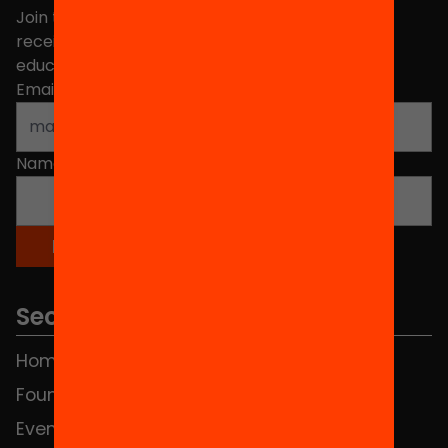
Join the more than 40,000 people who already
receive news about initiatives and projects for
educational change in Catalonia.
Email address
*
Name
*
Sections
Home
FAQS
Foundation
HUB Social
Events
Contact