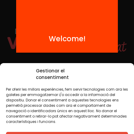
Welcome!
Social Media
Gestionar el
consentiment
Per oferir les millors experiències, fem servir tecnologies com ara les
TW
YTB
IG
FB
IN
galetes per emmagatzemar i/o accedir a la informació del
dispositiu. Donar el consentiment a aquestes tecnologies ens
permetrà processar dades com ara el comportament de
navegació o identificadors únics en aquest lloc. No donar el
consentiment o retirar-lo pot afectar negativament determinades
Legal Notice
Cookie Policy
característiques i funcions.
We believe that knowledge should be shared. That is why