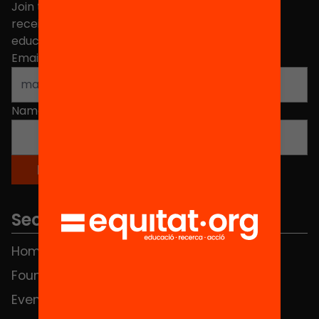
Join the more than 40,000 people who already
receive news about initiatives and projects for
educational change in Catalonia.
Email address
*
Name
*
Sections
Home
FAQS
Foundation
HUB Social
Events
Contact