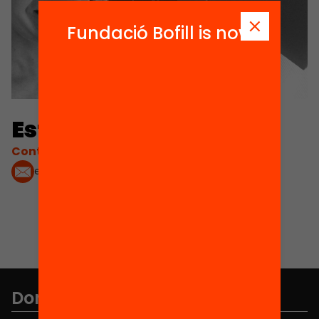
Fundació Bofill is now
Esther Hierro Mariné
Contacta'm:
esther@marinva.es
Don't miss anything.