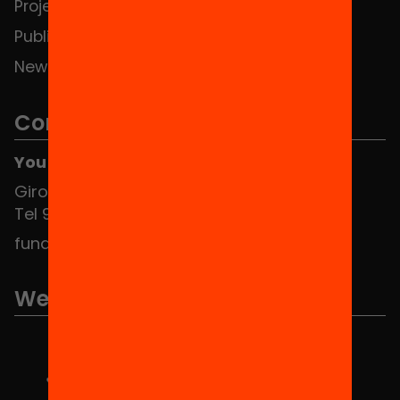
Projects
Publications and videos
News
Contact
You can find us at the Social HUB
Girona 34, interior 08010 Barcelona
Tel 934 588 700
fundacio@equitat.org
We are part of...