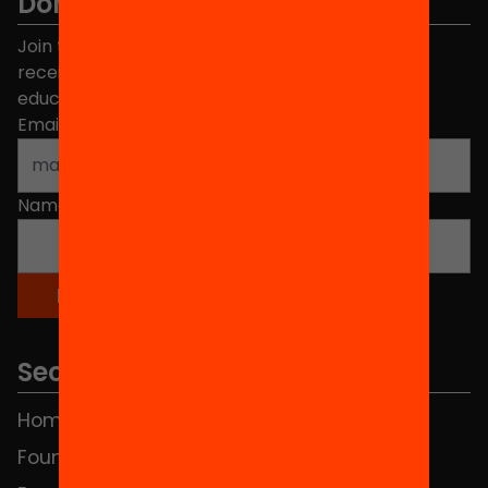
Don't miss anything.
Join the more than 40,000 people who already
receive news about initiatives and projects for
educational change in Catalonia.
Email address
*
Name
*
Sections
Home
FAQS
Foundation
HUB Social