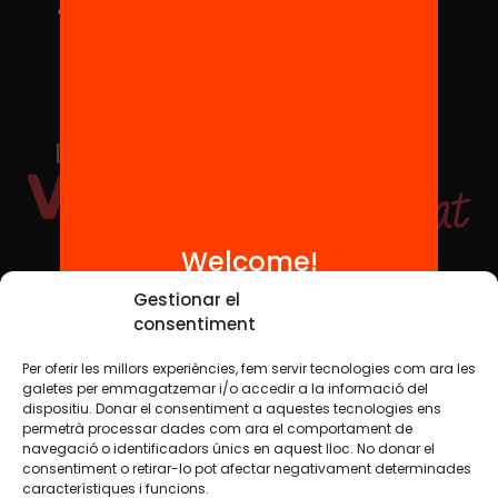
Welcome!
Social Media
Gestionar el
consentiment
Per oferir les millors experiències, fem servir tecnologies com ara les
TW
YTB
IG
FB
IN
galetes per emmagatzemar i/o accedir a la informació del
dispositiu. Donar el consentiment a aquestes tecnologies ens
permetrà processar dades com ara el comportament de
navegació o identificadors únics en aquest lloc. No donar el
consentiment o retirar-lo pot afectar negativament determinades
Legal Notice
Cookie Policy
característiques i funcions.