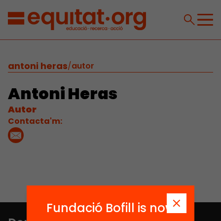
antoni heras
/
autor
Antoni Heras
Autor
Contacta'm:
Fundació Bofill is now