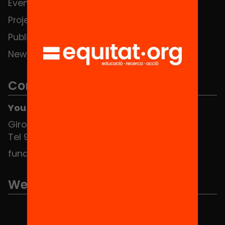
Events
Contact
Projects
Publications and videos
News
Contact
You can find us at the Social HUB
Girona 34, interior 08010 Barcelona
Tel 934 588 700
fundacio@equitat.org
We are part of...