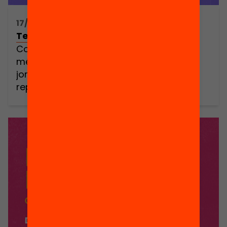
17/06/2025 11:00h - 13:30h
Territoris d’Equitat Digital
Com liderem una transformació digital
més justa des dels municipis? Aquesta
jornada és una crida a l’acció per
repensar, des dels governs locals,
polítiques sociodigitals que generin
cohesió social i igualtat d’oportunitats.
S’adreça a responsables polítics i tècnics
municipals d’educació, digitalització,
cultura, joventut, economia, entre d’altres.
Amb aquesta voluntat, ens trobem per
abordar un repte […]