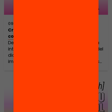
09/05/2025 16:30h - 18:30h
Créixer amb la IA / TREMP: Jornada
comunitària, crítica i pràctica
Des de les escoles i les llars veiem que la
intel·ligència artificial (IA) ja forma part del
dia a dia dels nostres infants: generen
imatges amb ella, la fan servir per fer els
deures i fins i tot, tenen converses
personals. I ben segur et preguntes: com
puc detectar si en fan un ús de […]