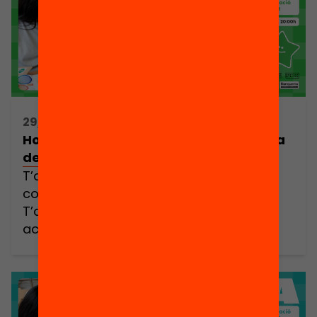
d’unes dues hores, et podràs acreditar
com […]
29/05/2025 18:00h - 20:00h
Hola Code Club! / BARCELONA: Jornada
de formació de voluntariat Code Club
T’agraden els reptes? Penses que cal
construir un món digital més just?
T’agradaria posar un granet de sorra
acompanyant a infants que et
necessiten? Doncs aquesta proposta és
per a tu! Et convidem a viure una
experiència formativa única i a l’abast de
tothom. Realitzant aquesta píndola