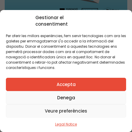
Gestionar el
consentiment
03/10/2024 18:00h - 19:30h
Per oferir les millors experiències, fem servir tecnologies com ara les
Construir-se com a persones a l’univers
galetes per emmagatzemar i/o accedir a la informació del
digital
dispositiu. Donar el consentiment a aquestes tecnologies ens
permetrà processar dades com ara el comportament de
Ser humans per educar i educar per ser
navegació o identificadors únics en aquest lloc. No donar el
humans en temps digitals. La societat
consentiment o retirar-lo pot afectar negativament determinades
digital ens revela un buit profund: la
característiques i funcions.
pèrdua de preocupació per la condició
humana. Ens cal retrobar la calma i
Accepta
recordar que, en aquesta revolució digital,
la nostra missió principal és seguir sent
Denega
humans. Davant aquest canvi de
Veure preferències
paradigma, en aquest acte […]
Legal Notice