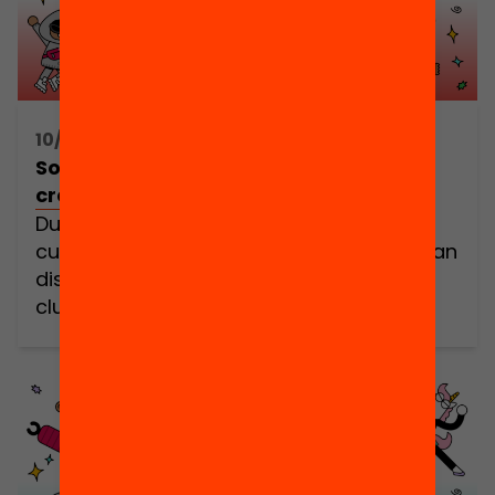
10/06/2025 17:15h - 19:00h
Som Coders! / SALT: Fira de la
creativitat digital
Durant aquest curs, milers d’infants
curiosos, creatius i valent (els coders) han
dissenyat els seus propis projectes als
clubs de codi. Ha arribat el moment
d’escoltar-los i celebrar plegades els
aprenentatges i experiències viscudes. En
aquesta trobada festiva i comunitària
tothom hi és benvingut. Però sobretot
cridem a totes les que formeu part de […]