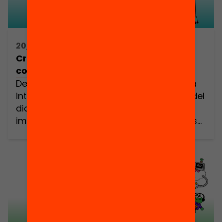
20/05/2025 16:30h - 18:30h
Créixer amb la IA / REUS: Jornada
comunitària, crítica i pràctica
Des de les escoles i les llars veiem que la
intel·ligència artificial (IA) ja forma part del
dia a dia dels nostres infants: generen
imatges amb ella, la fan servir per fer els
deures i fins i tot, tenen converses
personals. I ben segur et preguntes: com
puc detectar si en fan un ús de […]