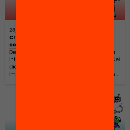
28/05/2025 17:00h - 19:00h
Créixer amb la IA / SALT: Jornada
comunitària, crítica i pràctica
Des de les escoles i les llars veiem que la
intel·ligència artificial (IA) ja forma part del
dia a dia dels nostres infants: generen
imatges amb ella, la fan servir per fer els
deures i fins i tot, tenen converses
personals. I ben segur et preguntes: com
puc detectar si en fan un ús de […]