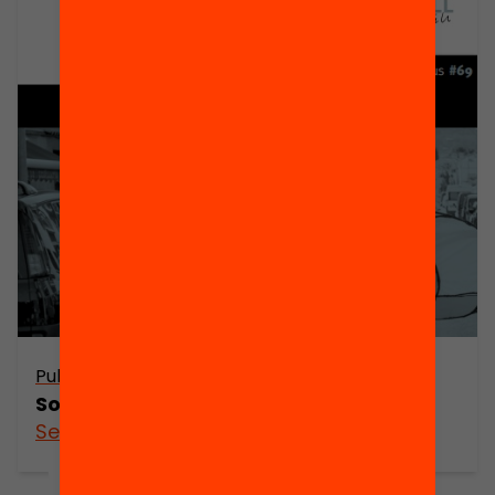
Publicació
Som crítics?
See more