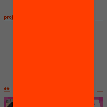
projects
/
related projects
events
/
related events