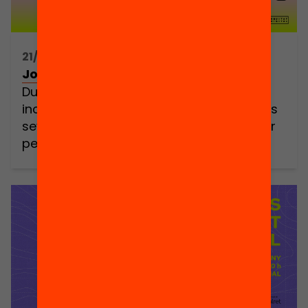
21/05/2025 16:00h - 19:00h
Jornada Bibliotech: un nou capítol
Durant el passat curs 23/24, 15 escoles
inconformistes van decidir reimaginar les
seves biblioteques escolars. Van apostar
per convertir-les en espais lectors de
qualitat al servei de la comunitat i
l’equitat. En petits oasis de creativitat i
cultura digital amb sentit. Plegades, vam
aprendre que amb un equip motor
convençut, una clara visió del canvi […]