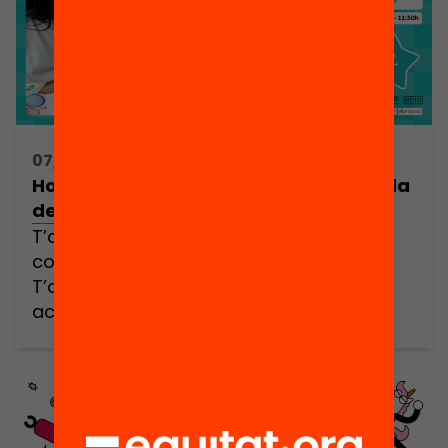
d’unes dues hores, et podràs acreditar
com […]
07/05/2025 09:00h - 11:30h
Hola Code Club! / TARRAGONA: Jornada
de formació de voluntariat Code Club
T’agraden els reptes? Penses que cal
construir un món digital més just?
T’agradaria posar un granet de sorra
acompanyant a infants que et
necessiten? Doncs aquesta proposta és
per a tu! Et convidem a viure una
experiència formativa única i a l’abast de
tothom. Realitzant aquesta píndola
d’unes dues hores, et podràs acreditar