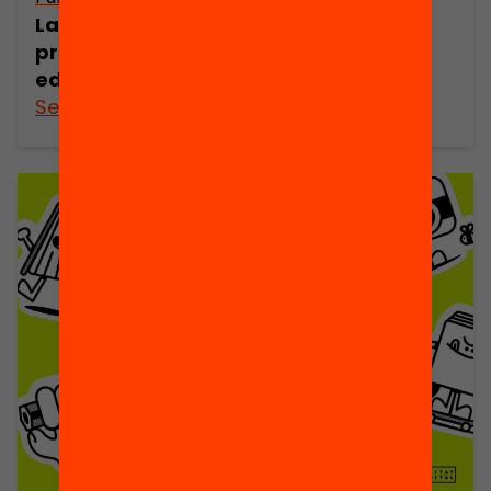
La legislatura de l’educació: Reptes i
propostes per millorar l’equitat
educativa
See more