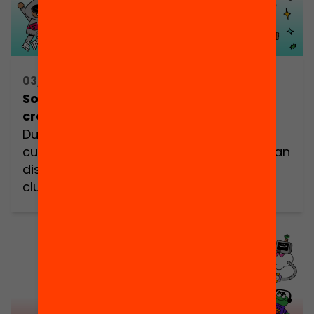
03/06/2025 16:30h - 18:30h
Som Coders! / REUS: Fira de la
creativitat digital
Durant aquest curs, milers d’infants
curiosos, creatius i valent (els coders) han
dissenyat els seus propis projectes als
clubs de codi. Ha arribat el moment
d’escoltar-los i celebrar plegades els
aprenentatges i experiències viscudes. En
aquesta trobada festiva i comunitària
tothom hi és benvingut. Però sobretot
cridem a totes les que formeu part de […]