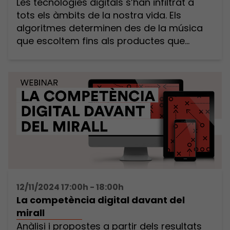
Les tecnologies digitals s’han infiltrat a
tots els àmbits de la nostra vida. Els
algoritmes determinen des de la música
que escoltem fins als productes que
comprem, passant per les connexions
afectives. El teu color de pell, el teu
cognom o el teu codi postal influeixen en
allò que veus a internet, en com et […]
12/11/2024 17:00h - 18:00h
La competència digital davant del
mirall
Anàlisi i propostes a partir dels resultats