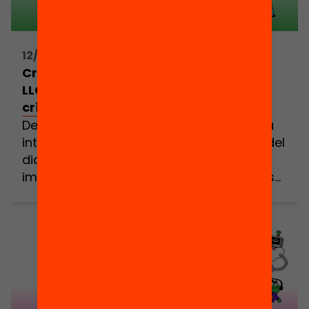
12/05/2025 16:30h - 18:30h
Créixer amb la IA / L’HOSPITALET DE
LLOBREGAT: Jornada comunitària,
crítica i pràctica
Des de les escoles i les llars veiem que la
intel·ligència artificial (IA) ja forma part del
dia a dia dels nostres infants: generen
imatges amb ella, la fan servir per fer els
deures i fins i tot, tenen converses
personals. I ben segur et preguntes: com
puc detectar si en fan un ús de […]