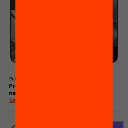
Publicació
Progressa adequadament, però
necessita millorar
See more