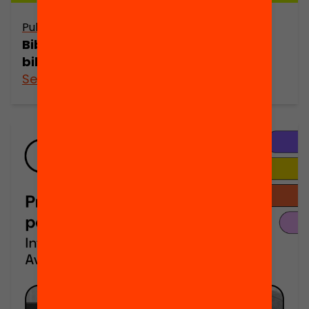
Publicació
Bibliotech, guia per reimaginar les
biblioteques escolars
See more