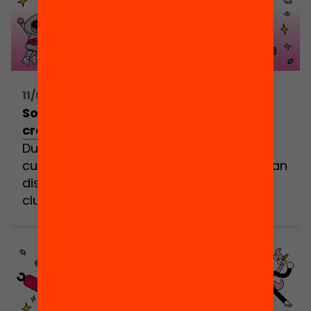
11/06/2025 17:00h - 18:30h
Som Coders! / TREMP: Fira de la
creativitat digital
Durant aquest curs, milers d’infants
curiosos, creatius i valent (els coders) han
dissenyat els seus propis projectes als
clubs de codi. Ha arribat el moment
d’escoltar-los i celebrar plegades els
aprenentatges i experiències viscudes. En
aquesta trobada festiva i comunitària
tothom hi és benvingut. Però sobretot
cridem a totes les que formeu part de […]