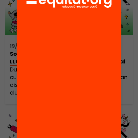
com […]
19/06/2025 16:30h - 18:30h
Som Coders! / L’HOSPITALET DE
LLOBREGAT: Fira de la creativitat digital
Durant aquest curs, milers d’infants
curiosos, creatius i valent (els coders) han
dissenyat els seus propis projectes als
clubs de codi. Ha arribat el moment
d’escoltar-los i celebrar plegades els
aprenentatges i experiències viscudes. En
aquesta trobada festiva i comunitària
tothom hi és benvingut. Però sobretot
cridem a totes les que formeu part de […]