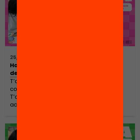
25/09/2025 17:00h - 19:30h
Hola Code Club! Jornada de formació
de voluntariat Code Club (online)
T’agraden els reptes? Penses que cal
construir un món digital més just?
T’agradaria posar un granet de sorra
acompanyant a infants que et
necessiten? Doncs aquesta proposta és
per a tu! Et convidem a viure una
experiència formativa única i a l’abast de
tothom. Realitzant aquesta píndola