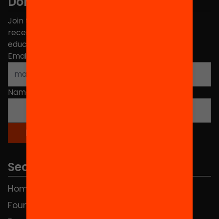
Don't miss anything.
Join the more than 40,000 people who already
receive news about initiatives and projects for
educational change in Catalonia.
Email address
*
Name
*
Sections
Home
FAQS
Foundation
HUB Social