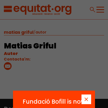
matias griful
/
autor
Matias Griful
Autor
Contacta'm:
Fundació Bofill is now