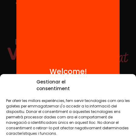
Welcome!
Social Media
Gestionar el
consentiment
Per oferir les millors experiències, fem servir tecnologies com ara les
TW
YTB
IG
FB
IN
galetes per emmagatzemar i/o accedir a la informació del
dispositiu. Donar el consentiment a aquestes tecnologies ens
permetrà processar dades com ara el comportament de
navegació o identificadors únics en aquest lloc. No donar el
consentiment o retirar-lo pot afectar negativament determinades
Legal Notice
Cookie Policy
característiques i funcions.