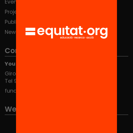
Events
Contact
Projects
Publications and videos
News
Contact
You can find us at the Social HUB
Girona 34, interior 08010 Barcelona
Tel 934 588 700
fundacio@equitat.org
We are part of...