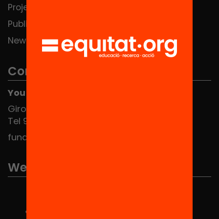
Projects
Publications and videos
News
Contact
You can find us at the Social HUB
Girona 34, interior 08010 Barcelona
Tel 934 588 700
fundacio@equitat.org
We are part of...