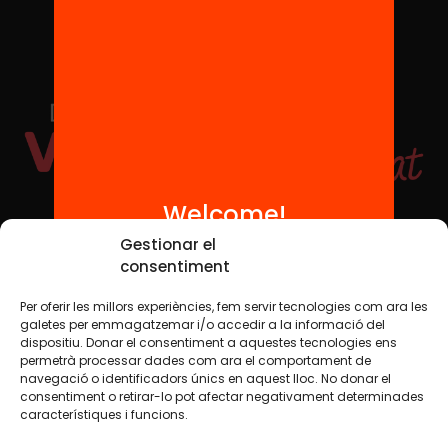
Welcome!
Social Media
Gestionar el
consentiment
Per oferir les millors experiències, fem servir tecnologies com ara les
TW
YTB
IG
FB
IN
galetes per emmagatzemar i/o accedir a la informació del
dispositiu. Donar el consentiment a aquestes tecnologies ens
permetrà processar dades com ara el comportament de
navegació o identificadors únics en aquest lloc. No donar el
consentiment o retirar-lo pot afectar negativament determinades
Legal Notice
Cookie Policy
característiques i funcions.