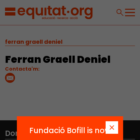
ferran graell deniel
Ferran Graell Deniel
Contacta'm:
Fundació Bofill is now
Don't miss anything.