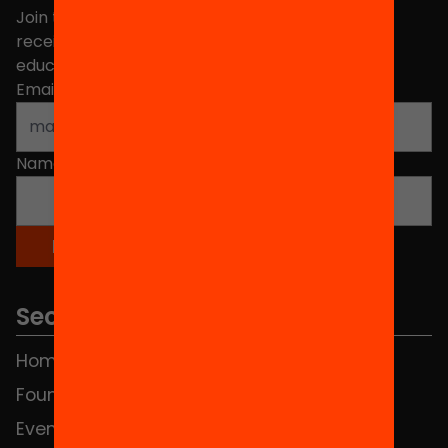
Join the more than 40,000 people who already
receive news about initiatives and projects for
educational change in Catalonia.
Email address
*
Name
*
Sections
Home
FAQS
Foundation
HUB Social
Events
Contact