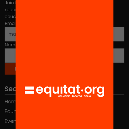
Join the more than 40,000 people who already
receive news about initiatives and projects for
educational change in Catalonia.
Email address
*
Name
*
Sections
Home
FAQS
Foundation
HUB Social
Events
Contact