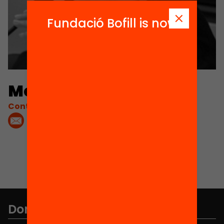
Fundació Bofill is now
Mercè Gisbert
Contacta'm:
Don't miss anything.