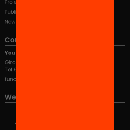
Projects
Publications and videos
News
Contact
You can find us at the Social HUB
Girona 34, interior 08010 Barcelona
Tel 934 588 700
fundacio@equitat.org
We are part of...