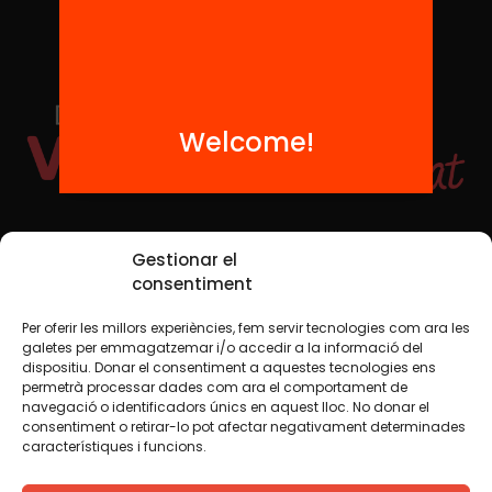
Welcome!
Social Media
Gestionar el
consentiment
Per oferir les millors experiències, fem servir tecnologies com ara les
TW
YTB
IG
FB
IN
galetes per emmagatzemar i/o accedir a la informació del
dispositiu. Donar el consentiment a aquestes tecnologies ens
permetrà processar dades com ara el comportament de
navegació o identificadors únics en aquest lloc. No donar el
consentiment o retirar-lo pot afectar negativament determinades
Legal Notice
Cookie Policy
característiques i funcions.
We believe that knowledge should be shared. That is why