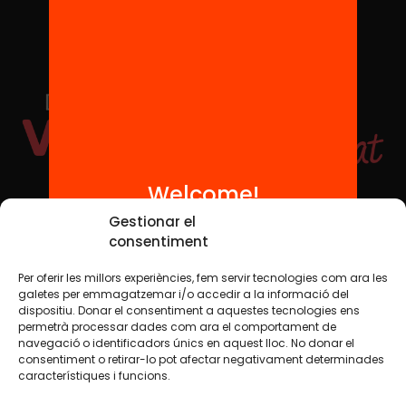
Welcome!
Social Media
Gestionar el
consentiment
Per oferir les millors experiències, fem servir tecnologies com ara les
TW
YTB
IG
FB
IN
galetes per emmagatzemar i/o accedir a la informació del
dispositiu. Donar el consentiment a aquestes tecnologies ens
permetrà processar dades com ara el comportament de
navegació o identificadors únics en aquest lloc. No donar el
consentiment o retirar-lo pot afectar negativament determinades
Legal Notice
Cookie Policy
característiques i funcions.