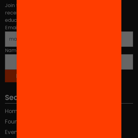
Join the more than 40,000 people who already
receive news about initiatives and projects for
educational change in Catalonia.
Email address
*
Name
*
Sections
Home
FAQS
Foundation
HUB Social
Events
Contact