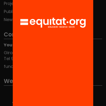
Projects
Publications and videos
News
Contact
You can find us at the Social HUB
Girona 34, interior 08010 Barcelona
Tel 934 588 700
fundacio@equitat.org
We are part of...