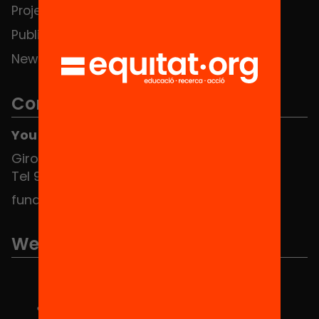
Projects
Publications and videos
News
Contact
You can find us at the Social HUB
Girona 34, interior 08010 Barcelona
Tel 934 588 700
fundacio@equitat.org
We are part of...