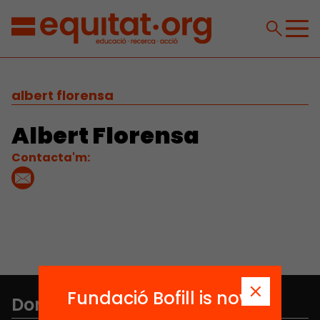
albert florensa
Albert Florensa
Contacta'm:
Fundació Bofill is now
Don't miss anything.