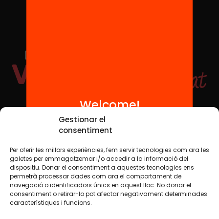
Welcome!
Social Media
Gestionar el
consentiment
Per oferir les millors experiències, fem servir tecnologies com ara les
TW
YTB
IG
FB
IN
galetes per emmagatzemar i/o accedir a la informació del
dispositiu. Donar el consentiment a aquestes tecnologies ens
permetrà processar dades com ara el comportament de
navegació o identificadors únics en aquest lloc. No donar el
consentiment o retirar-lo pot afectar negativament determinades
Legal Notice
Cookie Policy
característiques i funcions.