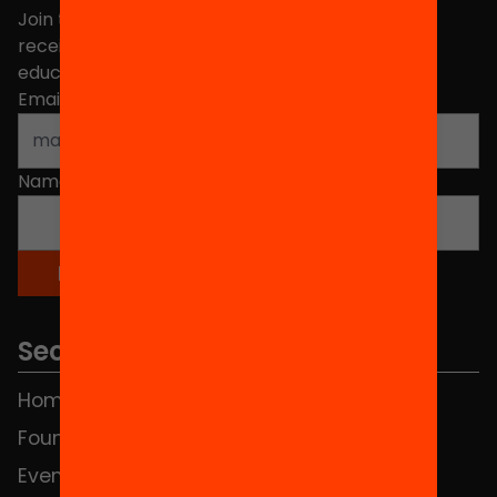
Join the more than 40,000 people who already
receive news about initiatives and projects for
educational change in Catalonia.
Email address
*
Name
*
Sections
Home
FAQS
Foundation
HUB Social
Events
Contact