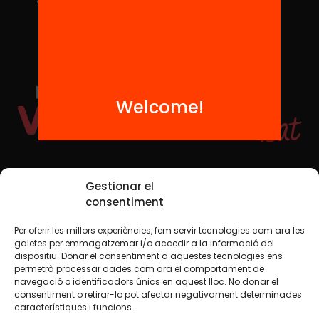
Welcome!
Social Media
Gestionar el
consentiment
Per oferir les millors experiències, fem servir tecnologies com ara les
TW
YTB
IG
FB
IN
galetes per emmagatzemar i/o accedir a la informació del
dispositiu. Donar el consentiment a aquestes tecnologies ens
permetrà processar dades com ara el comportament de
navegació o identificadors únics en aquest lloc. No donar el
consentiment o retirar-lo pot afectar negativament determinades
Legal Notice
Cookie Policy
característiques i funcions.