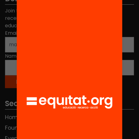
Join the more than 40,000 people who already
receive news about initiatives and projects for
educational change in Catalonia.
Email address
*
Name
*
Sections
Home
FAQS
Foundation
HUB Social
Events
Contact