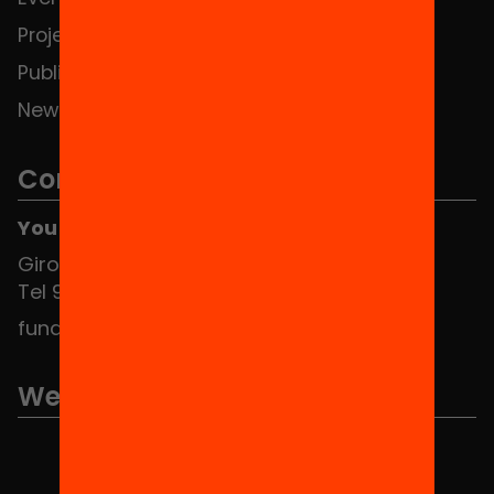
Projects
Publications and videos
News
Contact
You can find us at the Social HUB
Girona 34, interior 08010 Barcelona
Tel 934 588 700
fundacio@equitat.org
We are part of...