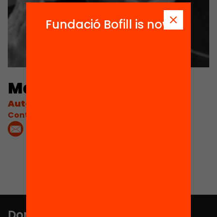
Fundació Bofill is now
Mats Ekholm
Autor
Contacta'm:
Don't miss anything.