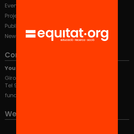
Events
Contact
Projects
Publications and videos
News
Contact
You can find us at the Social HUB
Girona 34, interior 08010 Barcelona
Tel 934 588 700
fundacio@equitat.org
We are part of...