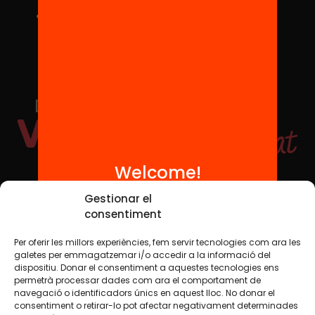
Welcome!
Social Media
Gestionar el
consentiment
Per oferir les millors experiències, fem servir tecnologies com ara les
TW
YTB
IG
FB
IN
galetes per emmagatzemar i/o accedir a la informació del
dispositiu. Donar el consentiment a aquestes tecnologies ens
permetrà processar dades com ara el comportament de
navegació o identificadors únics en aquest lloc. No donar el
consentiment o retirar-lo pot afectar negativament determinades
Legal Notice
Cookie Policy