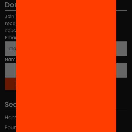
Don't miss anything.
Join the more than 40,000 people who already
receive news about initiatives and projects for
educational change in Catalonia.
Email address
*
Name
*
Sections
Home
FAQS
Foundation
HUB Social