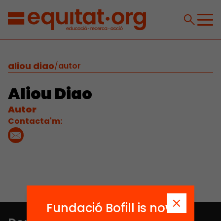
aliou diao
/
autor
Aliou Diao
Autor
Contacta'm:
Fundació Bofill is now