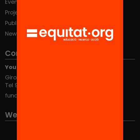
Events
Contact
Projects
Publications and videos
News
Contact
You can find us at the Social HUB
Girona 34, interior 08010 Barcelona
Tel 934 588 700
fundacio@equitat.org
We are part of...