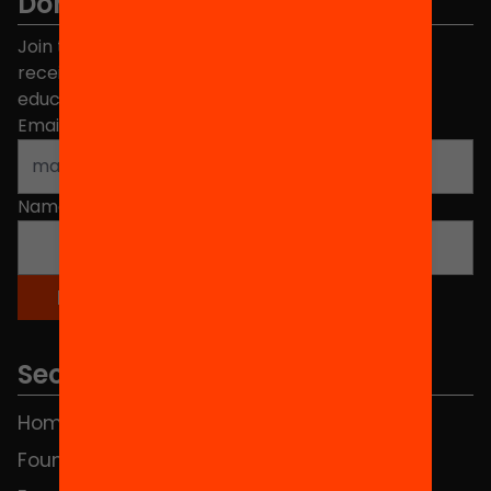
Don't miss anything.
Join the more than 40,000 people who already
receive news about initiatives and projects for
educational change in Catalonia.
Email address
*
Name
*
Sections
Home
FAQS
Foundation
HUB Social