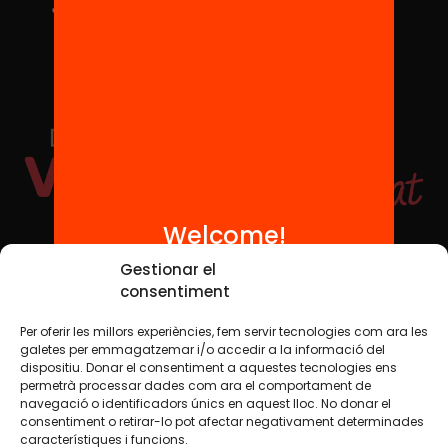
Welcome!
Social Media
Gestionar el
consentiment
Per oferir les millors experiències, fem servir tecnologies com ara les
TW
YTB
IG
FB
IN
galetes per emmagatzemar i/o accedir a la informació del
dispositiu. Donar el consentiment a aquestes tecnologies ens
permetrà processar dades com ara el comportament de
navegació o identificadors únics en aquest lloc. No donar el
consentiment o retirar-lo pot afectar negativament determinades
Legal Notice
Cookie Policy
característiques i funcions.