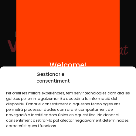
Welcome!
Social Media
Gestionar el
consentiment
Per oferir les millors experiències, fem servir tecnologies com ara les
TW
YTB
IG
FB
IN
galetes per emmagatzemar i/o accedir a la informació del
dispositiu. Donar el consentiment a aquestes tecnologies ens
permetrà processar dades com ara el comportament de
navegació o identificadors únics en aquest lloc. No donar el
consentiment o retirar-lo pot afectar negativament determinades
Legal Notice
Cookie Policy
característiques i funcions.