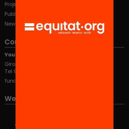
Projects
Publications and videos
News
Contact
You can find us at the Social HUB
Girona 34, interior 08010 Barcelona
Tel 934 588 700
fundacio@equitat.org
We are part of...