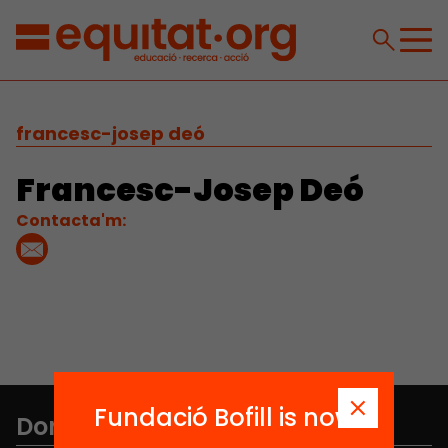
francesc-josep deó
Francesc-Josep Deó
Contacta'm:
Fundació Bofill is now
Don't miss anything.