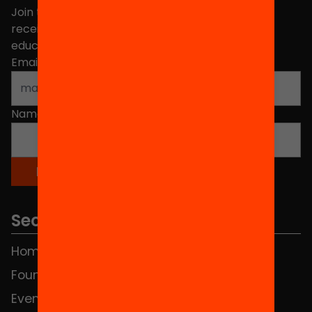
Join the more than 40,000 people who already
receive news about initiatives and projects for
educational change in Catalonia.
Email address
*
Name
*
Sections
Home
FAQS
Foundation
HUB Social
Events
Contact