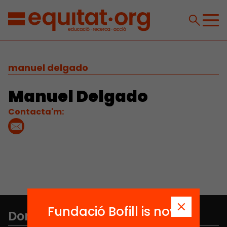
manuel delgado
Manuel Delgado
Contacta'm:
Fundació Bofill is now
Don't miss anything.