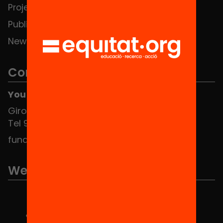
Projects
Publications and videos
News
Contact
You can find us at the Social HUB
Girona 34, interior 08010 Barcelona
Tel 934 588 700
fundacio@equitat.org
We are part of...