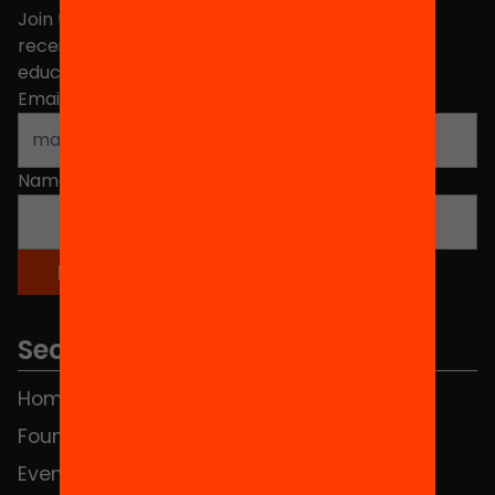
Join the more than 40,000 people who already
receive news about initiatives and projects for
educational change in Catalonia.
Email address
*
Name
*
Sections
Home
FAQS
Foundation
HUB Social
Events
Contact