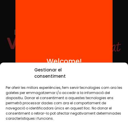
Welcome!
Social Media
Gestionar el
consentiment
Per oferir les millors experiències, fem servir tecnologies com ara les
TW
YTB
IG
FB
IN
galetes per emmagatzemar i/o accedir a la informació del
dispositiu. Donar el consentiment a aquestes tecnologies ens
permetrà processar dades com ara el comportament de
navegació o identificadors únics en aquest lloc. No donar el
consentiment o retirar-lo pot afectar negativament determinades
Legal Notice
Cookie Policy
característiques i funcions.