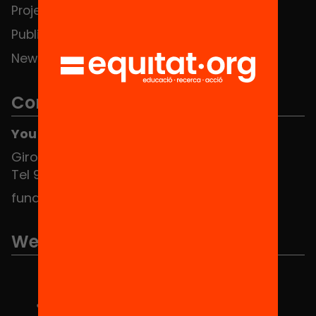
Projects
Publications and videos
News
Contact
You can find us at the Social HUB
Girona 34, interior 08010 Barcelona
Tel 934 588 700
fundacio@equitat.org
We are part of...