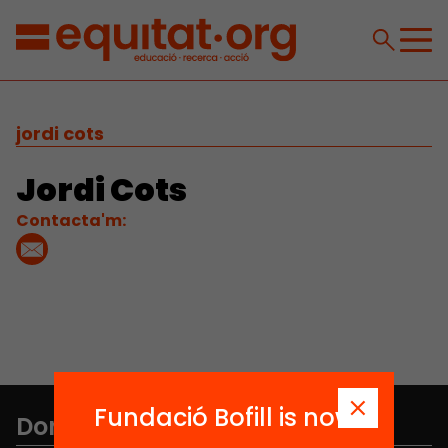
jordi cots
Jordi Cots
Contacta'm:
Fundació Bofill is now
Don't miss anything.