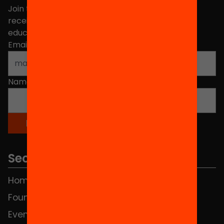
Join the more than 40,000 people who already
receive news about initiatives and projects for
educational change in Catalonia.
Email address
*
Name
*
Sections
Home
FAQS
Foundation
HUB Social
Events
Contact