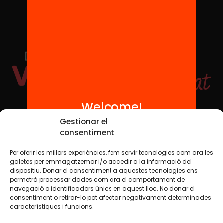
Welcome!
Social Media
Gestionar el
consentiment
Per oferir les millors experiències, fem servir tecnologies com ara les
TW
YTB
IG
FB
IN
galetes per emmagatzemar i/o accedir a la informació del
dispositiu. Donar el consentiment a aquestes tecnologies ens
permetrà processar dades com ara el comportament de
navegació o identificadors únics en aquest lloc. No donar el
consentiment o retirar-lo pot afectar negativament determinades
Legal Notice
Cookie Policy
característiques i funcions.