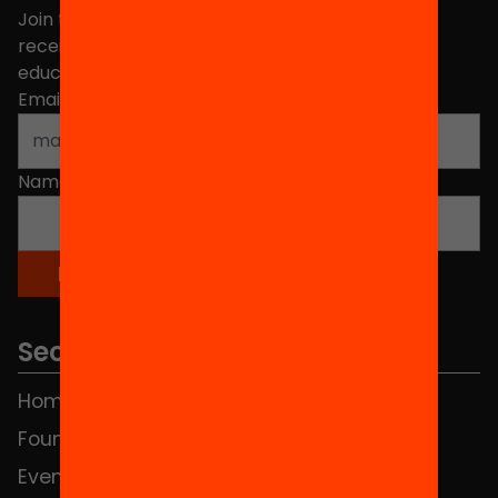
Join the more than 40,000 people who already
receive news about initiatives and projects for
educational change in Catalonia.
Email address
*
Name
*
Sections
Home
FAQS
Foundation
HUB Social
Events
Contact