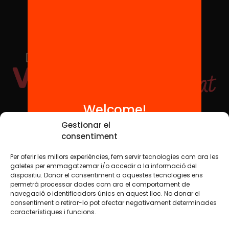
Welcome!
Social Media
Gestionar el
consentiment
Per oferir les millors experiències, fem servir tecnologies com ara les
TW
YTB
IG
FB
IN
galetes per emmagatzemar i/o accedir a la informació del
dispositiu. Donar el consentiment a aquestes tecnologies ens
permetrà processar dades com ara el comportament de
navegació o identificadors únics en aquest lloc. No donar el
consentiment o retirar-lo pot afectar negativament determinades
Legal Notice
Cookie Policy
característiques i funcions.