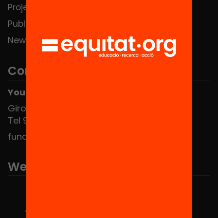
Projects
Publications and videos
News
Contact
You can find us at the Social HUB
Girona 34, interior 08010 Barcelona
Tel 934 588 700
fundacio@equitat.org
We are part of...