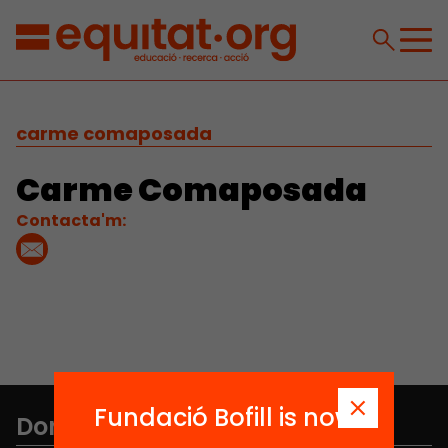
carme comaposada
Carme Comaposada
Contacta'm:
Fundació Bofill is now
Don't miss anything.