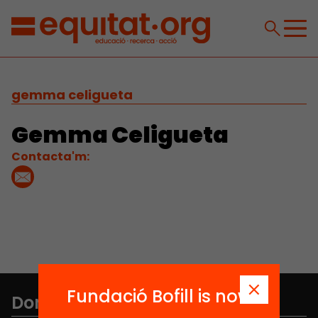
gemma celigueta
Gemma Celigueta
Contacta'm:
Fundació Bofill is now
Don't miss anything.