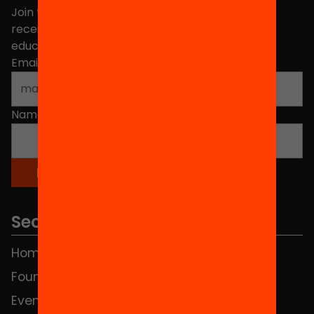
Join the more than 40,000 people who already
receive news about initiatives and projects for
educational change in Catalonia.
Email address
*
Name
*
Sections
Home
FAQS
Foundation
HUB Social
Events
Contact