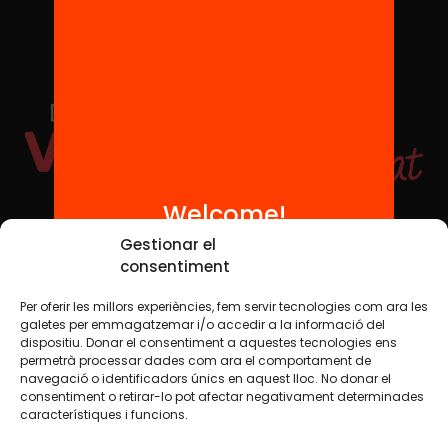
Welcome!
Social Media
Gestionar el
consentiment
Per oferir les millors experiències, fem servir tecnologies com ara les
TW
YTB
IG
FB
IN
galetes per emmagatzemar i/o accedir a la informació del
dispositiu. Donar el consentiment a aquestes tecnologies ens
permetrà processar dades com ara el comportament de
navegació o identificadors únics en aquest lloc. No donar el
consentiment o retirar-lo pot afectar negativament determinades
Legal Notice
Cookie Policy
característiques i funcions.