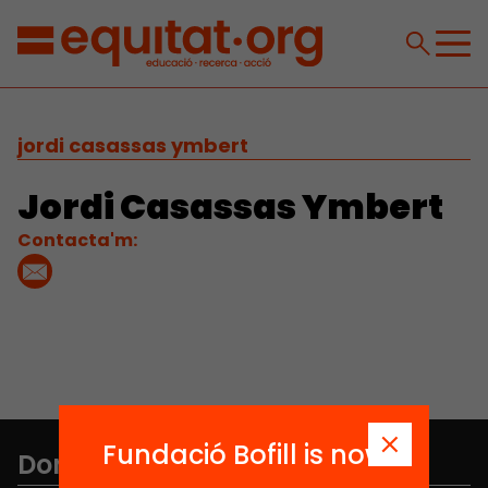
jordi casassas ymbert
Jordi Casassas Ymbert
Contacta'm:
Fundació Bofill is now
Don't miss anything.