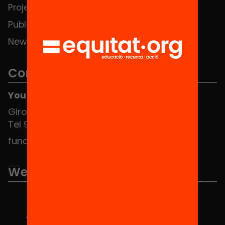
Projects
Publications and videos
News
Contact
You can find us at the Social HUB
Girona 34, interior 08010 Barcelona
Tel 934 588 700
fundacio@equitat.org
We are part of...