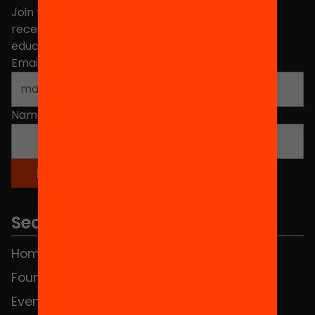
Join the more than 40,000 people who already
receive news about initiatives and projects for
educational change in Catalonia.
Email address
*
Name
*
Sections
Home
FAQS
Foundation
HUB Social
Events
Contact