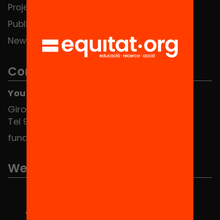
Projects
Publications and videos
News
Contact
You can find us at the Social HUB
Girona 34, interior 08010 Barcelona
Tel 934 588 700
fundacio@equitat.org
We are part of...