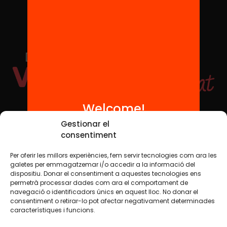
Welcome!
Social Media
Gestionar el
consentiment
Per oferir les millors experiències, fem servir tecnologies com ara les
TW
YTB
IG
FB
IN
galetes per emmagatzemar i/o accedir a la informació del
dispositiu. Donar el consentiment a aquestes tecnologies ens
permetrà processar dades com ara el comportament de
navegació o identificadors únics en aquest lloc. No donar el
consentiment o retirar-lo pot afectar negativament determinades
Legal Notice
Cookie Policy
característiques i funcions.