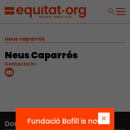
neus caparrós
Neus Caparrós
Contacta'm:
Fundació Bofill is now
Don't miss anything.