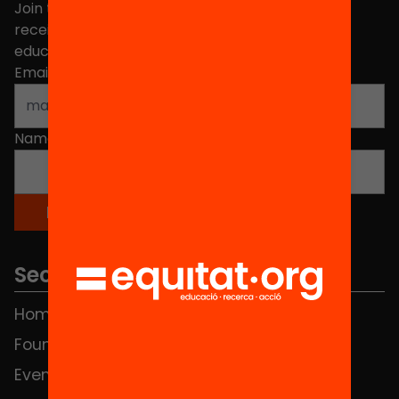
Join the more than 40,000 people who already
receive news about initiatives and projects for
educational change in Catalonia.
Email address
*
Name
*
Sections
Home
FAQS
Foundation
HUB Social
Events
Contact