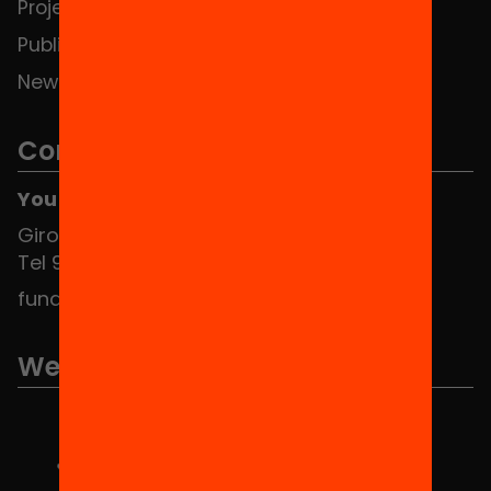
Projects
Publications and videos
News
Contact
You can find us at the Social HUB
Girona 34, interior 08010 Barcelona
Tel 934 588 700
fundacio@equitat.org
We are part of...