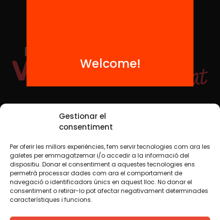
Welcome!
Social Media
Gestionar el
consentiment
Per oferir les millors experiències, fem servir tecnologies com ara les
TW
YTB
IG
FB
IN
galetes per emmagatzemar i/o accedir a la informació del
dispositiu. Donar el consentiment a aquestes tecnologies ens
permetrà processar dades com ara el comportament de
navegació o identificadors únics en aquest lloc. No donar el
consentiment o retirar-lo pot afectar negativament determinades
Legal Notice
Cookie Policy
característiques i funcions.
We believe that knowledge should be shared. That is why