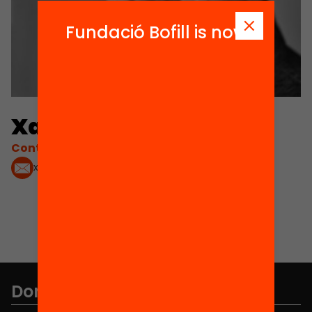
Fundació Bofill is now
Xavier Bonal
Contacta'm:
xavier.bonal@uab.cat
Don't miss anything.