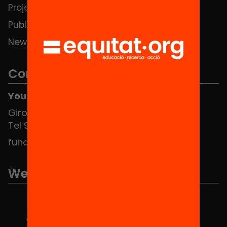
Projects
Publications and videos
News
Contact
You can find us at the Social HUB
Girona 34, interior 08010 Barcelona
Tel 934 588 700
fundacio@equitat.org
We are part of...