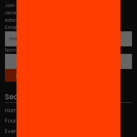
Join the more than 40,000 people who already
receive news about initiatives and projects for
educational change in Catalonia.
Email address
*
Name
*
Sections
Home
FAQS
Foundation
HUB Social
Events
Contact