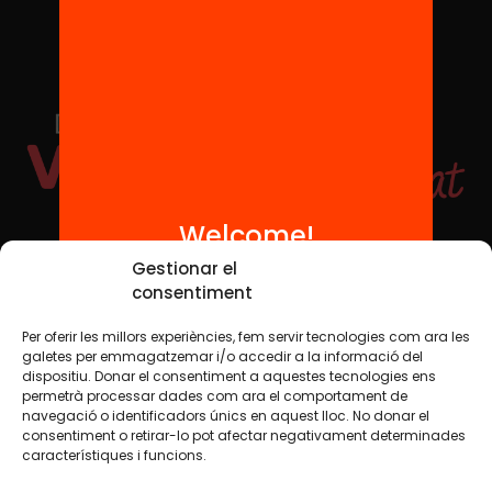
Welcome!
Social Media
Gestionar el
consentiment
Per oferir les millors experiències, fem servir tecnologies com ara les
TW
YTB
IG
FB
IN
galetes per emmagatzemar i/o accedir a la informació del
dispositiu. Donar el consentiment a aquestes tecnologies ens
permetrà processar dades com ara el comportament de
navegació o identificadors únics en aquest lloc. No donar el
consentiment o retirar-lo pot afectar negativament determinades
Legal Notice
Cookie Policy
característiques i funcions.