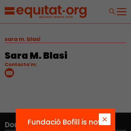
sara m. blasi
Sara M. Blasi
Contacta'm:
Fundació Bofill is now
Don't miss anything.