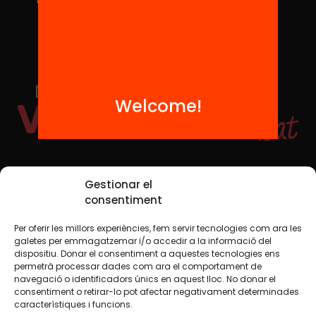
Welcome!
Social Media
Gestionar el
consentiment
Per oferir les millors experiències, fem servir tecnologies com ara les
TW
YTB
IG
FB
IN
galetes per emmagatzemar i/o accedir a la informació del
dispositiu. Donar el consentiment a aquestes tecnologies ens
permetrà processar dades com ara el comportament de
navegació o identificadors únics en aquest lloc. No donar el
consentiment o retirar-lo pot afectar negativament determinades
Legal Notice
Cookie Policy
característiques i funcions.