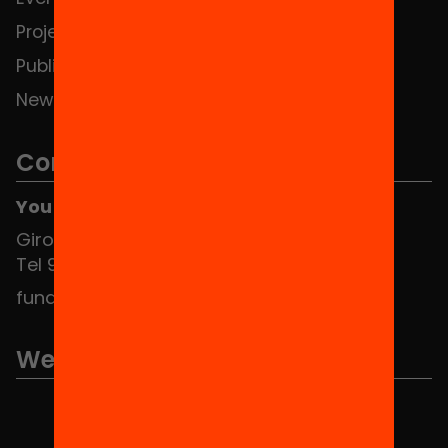
Projects
Publications and videos
News
Contact
You can find us at the Social HUB
Girona 34, interior 08010 Barcelona
Tel 934 588 700
fundacio@equitat.org
We are part of...