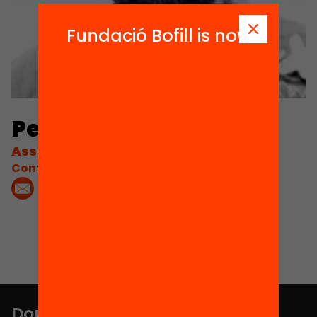
Fundació Bofill is now
Pere Arcas
Assessor
Contacta'm:
Don't miss anything.