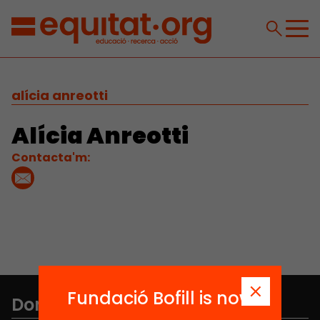
alícia anreotti
Alícia Anreotti
Contacta'm:
Fundació Bofill is now
Don't miss anything.