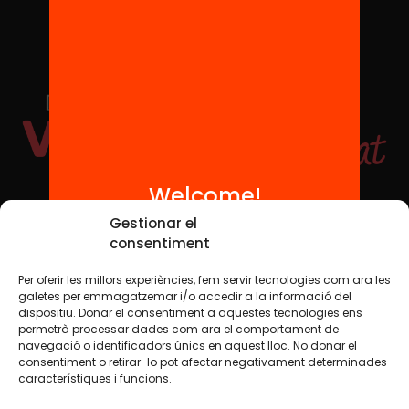
Welcome!
Social Media
Gestionar el
consentiment
Per oferir les millors experiències, fem servir tecnologies com ara les
TW
YTB
IG
FB
IN
galetes per emmagatzemar i/o accedir a la informació del
dispositiu. Donar el consentiment a aquestes tecnologies ens
permetrà processar dades com ara el comportament de
navegació o identificadors únics en aquest lloc. No donar el
consentiment o retirar-lo pot afectar negativament determinades
Legal Notice
Cookie Policy
característiques i funcions.