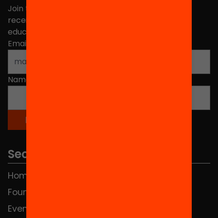
Join the more than 40,000 people who already
receive news about initiatives and projects for
educational change in Catalonia.
Email address
*
Name
*
Sections
Home
FAQS
Foundation
HUB Social
Events
Contact