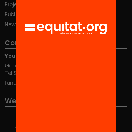
Projects
Publications and videos
News
Contact
You can find us at the Social HUB
Girona 34, interior 08010 Barcelona
Tel 934 588 700
fundacio@equitat.org
We are part of...