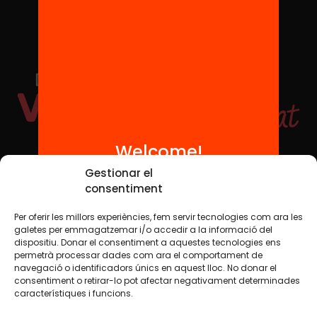
Welcome!
Social Media
Gestionar el
consentiment
Per oferir les millors experiències, fem servir tecnologies com ara les
TW
YTB
IG
FB
IN
galetes per emmagatzemar i/o accedir a la informació del
dispositiu. Donar el consentiment a aquestes tecnologies ens
permetrà processar dades com ara el comportament de
navegació o identificadors únics en aquest lloc. No donar el
consentiment o retirar-lo pot afectar negativament determinades
Legal Notice
Cookie Policy
característiques i funcions.