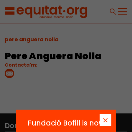
pere anguera nolla
Pere Anguera Nolla
Contacta'm:
Fundació Bofill is now
Don't miss anything.