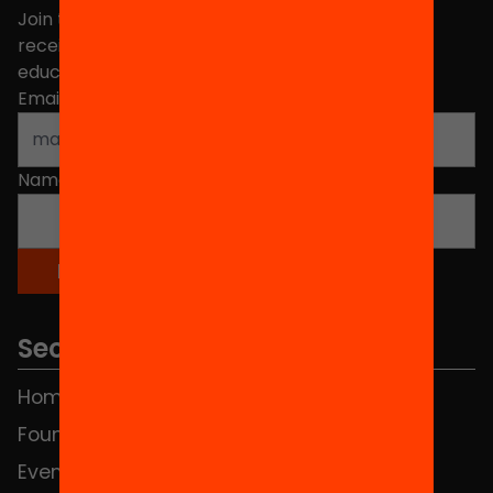
Join the more than 40,000 people who already
receive news about initiatives and projects for
educational change in Catalonia.
Email address
*
Name
*
Sections
Home
FAQS
Foundation
HUB Social
Events
Contact