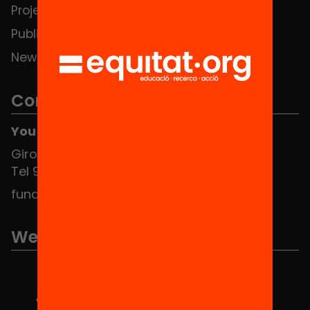
Projects
Publications and videos
News
Contact
You can find us at the Social HUB
Girona 34, interior 08010 Barcelona
Tel 934 588 700
fundacio@equitat.org
We are part of...